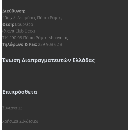
Διεύθυνση:
40ο χιλ. Λεωφόρος Πόρτο Ράφτη,
Θέση:
Βουρλέζα
(έναντι Club Deck)
Τ.Κ. 190 03 Πόρτο Ράφτη Μεσογαίας
Τηλέφωνο & Fax:
229 908 62 8
Ένωση Διαπραγματευτών Ελλάδας
Επιπρόσθετα
Συνεργάτες
Χρήσιμοι Σύνδεσμοι