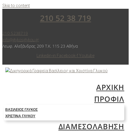
Skip to content
210 52 38 719
210 5238719
info@glykosglykou.gr
Λεωφ. Αλεξάνδρας 209 Τ.Κ. 115 23 Αθήνα
Linkedin-in
Facebook-f
Youtube
ΑΡΧΙΚΗ
ΠΡΟΦΙΛ
ΒΑΣΊΛΕΙΟΣ ΓΛΥΚΌΣ
ΧΡΙΣΤΊΝΑ ΓΛΥΚΟΎ
ΔΙΑΜΕΣΟΛΑΒΗΣΗ