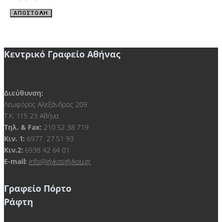
ΑΠΟΣΤΟΛΗ
Κεντρικό Γραφείο Αθήνας
Διεύθυνση:
Λεωφόρος Αλεξάνδρας 209
Τ.Κ. 115 23 Αθήνα
Τηλ. & Fax:
210 52 38 719
Kιν. 1:
6977 27 51 93
Κιν.2:
6938 42 64 01
E-mail:
info@glykosglykou.gr
Γραφείο Πόρτο
Ράφτη