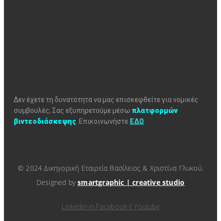
Δεν έχετε τη δυνατότητα να μας επισκεφθείτε για νομικές
συμβουλές; Σας εξυπηρετούμε μέσω
πλατφορμών
βιντεοδιάσκεψης
.
Επικοινωνήστε
ΕΔΩ
© 2024 Δικηγορική Εταιρεία Βασίλειος & Χριστίνα Γλυκού.
Designed by
smartgraphic | creative studio
Linkedin-in
Facebook-f
Youtube