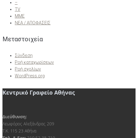
–
TV
ΜΜΕ
ΝΕΑ / ΑΠΟΦΑΣΕΙΣ
Μεταστοιχεία
Σύνδεση
Ροή καταχωρίσεων
Ροή σχολίων
WordPress.org
Κεντρικό Γραφείο Αθήνας
Διεύθυνση:
Λεωφόρος Αλεξάνδρας 209
Τ.Κ. 115 23 Αθήνα
Τηλ. & Fax:
210 52 38 719