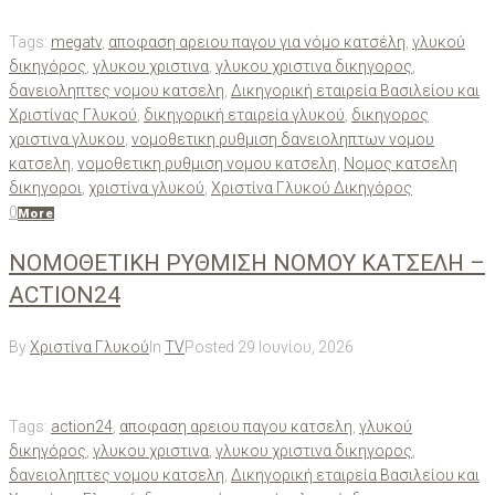
Tags:
megatv
,
αποφαση αρειου παγου για νόμο κατσέλη
,
γλυκού
δικηγόρος
,
γλυκου χριστινα
,
γλυκου χριστινα δικηγορος
,
δανειοληπτες νομου κατσελη
,
Δικηγορική εταιρεία Βασιλείου και
Χριστίνας Γλυκού
,
δικηγορική εταιρεία γλυκού
,
δικηγορος
χριστινα γλυκου
,
νομοθετικη ρυθμιση δανειοληπτων νομου
κατσελη
,
νομοθετικη ρυθμιση νομου κατσελη
,
Νομος κατσελη
δικηγοροι
,
χριστίνα γλυκού
,
Χριστίνα Γλυκού Δικηγόρος
0
More
ΝΟΜΟΘΕΤΙΚΗ ΡΥΘΜΙΣΗ ΝΟΜΟΥ ΚΑΤΣΕΛΗ –
ACTION24
By
Χριστίνα Γλυκού
In
TV
Posted
29 Ιουνίου, 2026
Tags:
action24
,
αποφαση αρειου παγου κατσελη
,
γλυκού
δικηγόρος
,
γλυκου χριστινα
,
γλυκου χριστινα δικηγορος
,
δανειοληπτες νομου κατσελη
,
Δικηγορική εταιρεία Βασιλείου και