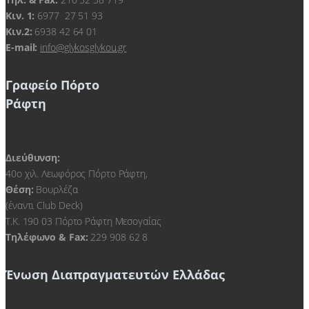
Kιν. 1:
6977 27 51 93
Κιν.2:
6938 42 64 01
E-mail:
info@glykosglykou.gr
Γραφείο Πόρτο
Ράφτη
Διεύθυνση:
40ο χιλ. Λεωφόρος Πόρτο Ράφτη,
Θέση:
Βουρλέζα
(έναντι Club Deck)
Τ.Κ. 190 03 Πόρτο Ράφτη Μεσογαίας
Τηλέφωνο & Fax:
229 908 62 8
Ένωση Διαπραγματευτών Ελλάδας