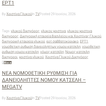
ΕΡΤ1
By
Χριστίνα Γλυκού
In
TV
Posted
29 Ιουνίου, 2026
Tags:
γλυκού δικηγόρος
,
γλυκου χριστινα
,
γλυκου χριστινα
δικηγορος
,
Δικηγορική εταιρεία Βασιλείου και Χριστίνας Γλυκού
,
δικηγορική εταιρεία γλυκού
,
ερτ σαββατοκύριακο
,
ΕΡΤ1
,
νομοθετικη ρυθμιση δανειοληπτων νομου κατσελη
,
νομοθετικη
ρυθμιση νομου κατσελη
,
νόμος κατσέλη
,
Νομος κατσελη
δικηγοροι
,
χριστίνα γλυκού
,
Χριστίνα Γλυκού Δικηγόρος
0
More
ΝΕΑ ΝΟΜΟΘΕΤΙΚΗ ΡΥΘΜΙΣΗ ΓΙΑ
ΔΑΝΕΙΟΛΗΠΤΕΣ ΝΟΜΟΥ ΚΑΤΣΕΛΗ –
MEGATV
By
Χριστίνα Γλυκού
In
TV
Posted
29 Ιουνίου, 2026