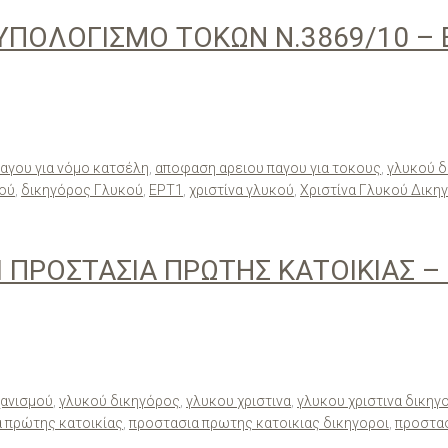
 ΥΠΟΛΟΓΙΣΜΟ ΤΟΚΩΝ Ν.3869/10 – 
αγου για νόμο κατσέλη
,
αποφαση αρειου παγου για τοκους
,
γλυκού δ
κού
,
δικηγόρος Γλυκού
,
ΕΡΤ1
,
χριστίνα γλυκού
,
Χριστίνα Γλυκού Δικη
 ΠΡΟΣΤΑΣΙΑ ΠΡΩΤΗΣ ΚΑΤΟΙΚΙΑΣ –
χανισμού
,
γλυκού δικηγόρος
,
γλυκου χριστινα
,
γλυκου χριστινα δικηγ
 πρώτης κατοικίας
,
προστασια πρωτης κατοικιας δικηγοροι
,
προστασ