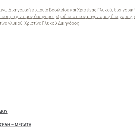
τινα
,
Δικηγορική εταιρεία Βασιλείου και Χριστίνας Γλυκού
,
δικηγορική
ικος μηχανισμος δικηγοροι
,
εξωδικαστικος μηχανισμος δικηγορος
,
τίνα γλυκού
,
Χριστίνα Γλυκού Δικηγόρος
ΛΙΟΥ
ΣΕΛΗ – MEGATV