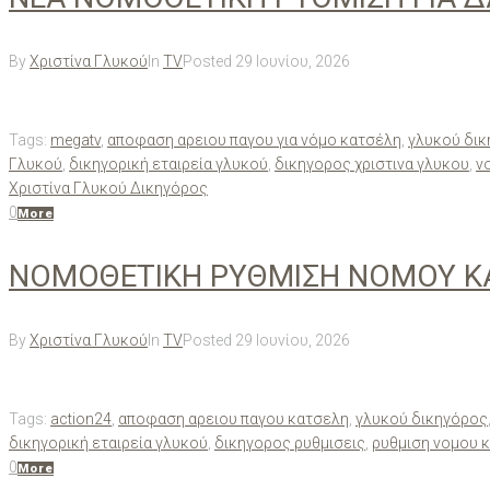
By
Χριστίνα Γλυκού
In
TV
Posted
29 Ιουνίου, 2026
Tags:
megatv
,
αποφαση αρειου παγου για νόμο κατσέλη
,
γλυκού δι
Γλυκού
,
δικηγορική εταιρεία γλυκού
,
δικηγορος χριστινα γλυκου
,
ν
Χριστίνα Γλυκού Δικηγόρος
0
More
ΝΟΜΟΘΕΤΙΚΗ ΡΥΘΜΙΣΗ ΝΟΜΟΥ ΚΑ
By
Χριστίνα Γλυκού
In
TV
Posted
29 Ιουνίου, 2026
Tags:
action24
,
αποφαση αρειου παγου κατσελη
,
γλυκού δικηγόρος
δικηγορική εταιρεία γλυκού
,
δικηγορος ρυθμισεις
,
ρυθμιση νομου 
0
More