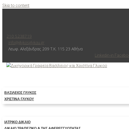
Skip to content
210 5238719
info@glykosglykou.gr
Λεωφ. Αλεξάνδρας 209 Τ.Κ. 115 23 Αθήνα
Linkedin-in
Facebo
ΒΑΣΊΛΕΙΟΣ ΓΛΥΚΌΣ
ΧΡΙΣΤΊΝΑ ΓΛΥΚΟΎ
ΙΑΤΡΙΚΟ ΔΙΚΑΙΟ
ΔΙΚΑΙΟ ΤΡΑΠΕΖΙΚΟ & ΤΗΣ ΑΦΕΡΕΓΓΥΟΤΗΤΑΣ