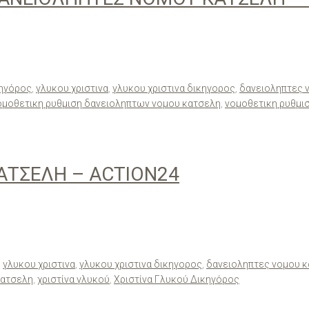
κηγόρος
,
γλυκου χριστινα
,
γλυκου χριστινα δικηγορος
,
δανειοληπτες 
ομοθετικη ρυθμιση δανειοληπτων νομου κατσελη
,
νομοθετικη ρυθμι
ΤΣΕΛΗ – ACTION24
,
γλυκου χριστινα
,
γλυκου χριστινα δικηγορος
,
δανειοληπτες νομου 
κατσελη
,
χριστίνα γλυκού
,
Χριστίνα Γλυκού Δικηγόρος