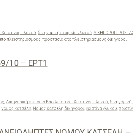
ι Χριστίνας Γλυκού
,
δικηγορική εταιρεία γλυκού
,
ΔΙΚΗΓΟΡΟΙ ΠΡΟΣΤΑ
απο πλειστηριασμους
,
προστασια απο πλειστηριασμους δικηγοροι
9/10 – ΕΡΤ1
ος
,
Δικηγορική εταιρεία Βασιλείου και Χριστίνας Γλυκού
,
δικηγορική 
,
νόμος κατσέλη
,
Νομος κατσελη δικηγοροι
,
χριστίνα γλυκού
,
Χριστί
ΔΑΝΕΙΟΛΗΠΤΕΣ ΝΟΜΟΥ ΚΑΤΣΕΛΗ –