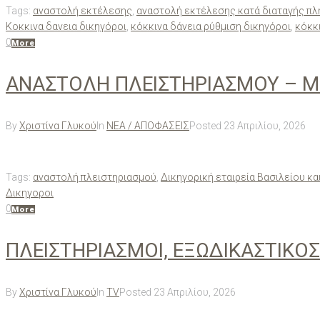
Tags:
αναστολή εκτέλεσης
,
αναστολή εκτέλεσης κατά διαταγής π
Κοκκινα δανεια δικηγόροι
,
κόκκινα δάνεια ρύθμιση δικηγόροι
,
κόκκ
0
More
ΑΝΑΣΤΟΛΗ ΠΛΕΙΣΤΗΡΙΑΣΜΟΥ – 
By
Χριστίνα Γλυκού
In
ΝΕΑ / ΑΠΟΦΑΣΕΙΣ
Posted
23 Απριλίου, 2026
Tags:
αναστολή πλειστηριασμού
,
Δικηγορική εταιρεία Βασιλείου κα
Δικηγοροι
0
More
ΠΛΕΙΣΤΗΡΙΑΣΜΟΙ, ΕΞΩΔΙΚΑΣΤΙΚΟ
By
Χριστίνα Γλυκού
In
TV
Posted
23 Απριλίου, 2026