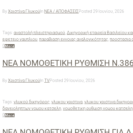
By
Χριστίνα Γλυκού
In
ΝΕΑ / ΑΠΟΦΑΣΕΙΣ
Posted
29 Ιουνίου, 2026
Tags:
αναστολή πλειστηριασμού
,
Δικηγορική εταιρεία Βασιλείου κα
εφετειο ναυπλιου
,
παραβιαση εννοιας αναλογικότητας
,
προστασια 
0
More
ΝΕΑ ΝΟΜΟΘΕΤΙΚΗ ΡΥΘΜΙΣΗ Ν.386
By
Χριστίνα Γλυκού
In
TV
Posted
29 Ιουνίου, 2026
Tags:
γλυκού δικηγόρος
,
γλυκου χριστινα
,
γλυκου χριστινα δικηγορ
δανειοληπτων νομου κατσελη
,
νομοθετικη ρυθμιση νομου κατσελη
0
More
ΝΕΑ ΝΟΜΟΘΕΤΙΚΗ ΡΥΘΜΙΣΗ ΓΙΑ 