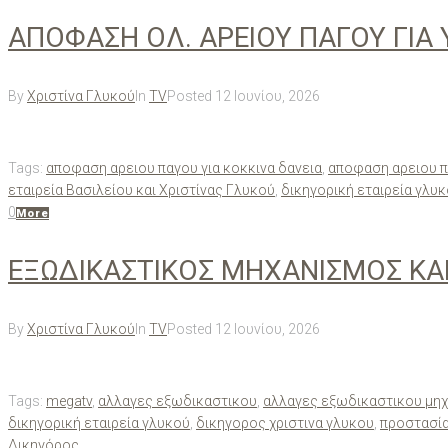
ΑΠΟΦΑΣΗ ΟΛ. ΑΡΕΙΟΥ ΠΑΓΟΥ ΓΙΑ
By
Χριστίνα Γλυκού
In
TV
Posted
12 Ιουνίου, 2026
Tags:
αποφαση αρειου παγου για κοκκινα δανεια
,
αποφαση αρειου π
εταιρεία Βασιλείου και Χριστίνας Γλυκού
,
δικηγορική εταιρεία γλυ
0
More
ΕΞΩΔΙΚΑΣΤΙΚΟΣ ΜΗΧΑΝΙΣΜΟΣ ΚΑΙ
By
Χριστίνα Γλυκού
In
TV
Posted
12 Ιουνίου, 2026
Tags:
megatv
,
αλλαγες εξωδικαστικου
,
αλλαγες εξωδικαστικου μη
δικηγορική εταιρεία γλυκού
,
δικηγορος χριστινα γλυκου
,
προστασία
Δικηγόρος