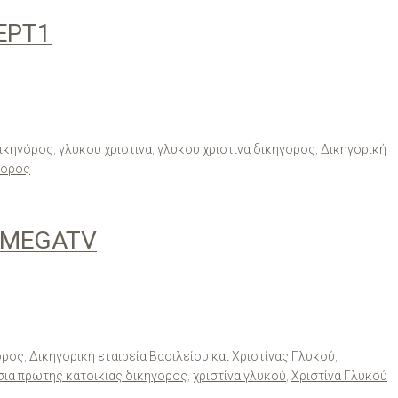
ΕΡΤ1
ικηγόρος
,
γλυκου χριστινα
,
γλυκου χριστινα δικηγορος
,
Δικηγορική
γόρος
 MEGATV
ορος
,
Δικηγορική εταιρεία Βασιλείου και Χριστίνας Γλυκού
,
ια πρωτης κατοικιας δικηγορος
,
χριστίνα γλυκού
,
Χριστίνα Γλυκού