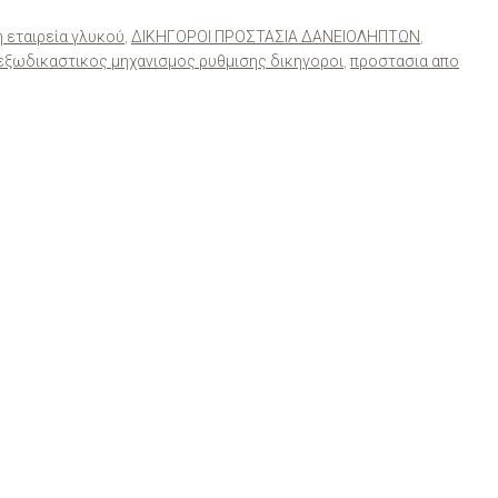
 εταιρεία γλυκού
,
ΔΙΚΗΓΟΡΟΙ ΠΡΟΣΤΑΣΙΑ ΔΑΝΕΙΟΛΗΠΤΩΝ
,
εξωδικαστικος μηχανισμος ρυθμισης δικηγοροι
,
προστασια απο