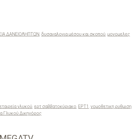
ΣΙΑ ΔΑΝΕΙΟΛΗΠΤΩΝ
,
δυσαναλογια μέσου και σκοπού
,
μονομελες
εταιρεία γλυκού
,
ερτ σαββατοκύριακο
,
ΕΡΤ1
,
νομοθετικη ρυθμιση
να Γλυκού Δικηγόρος
 MEGATV