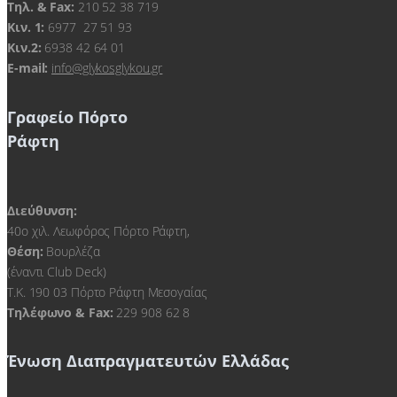
Τηλ. & Fax:
210 52 38 719
Kιν. 1:
6977 27 51 93
Κιν.2:
6938 42 64 01
E-mail:
info@glykosglykou.gr
Γραφείο Πόρτο
Ράφτη
Διεύθυνση:
40ο χιλ. Λεωφόρος Πόρτο Ράφτη,
Θέση:
Βουρλέζα
(έναντι Club Deck)
Τ.Κ. 190 03 Πόρτο Ράφτη Μεσογαίας
Τηλέφωνο & Fax:
229 908 62 8
Ένωση Διαπραγματευτών Ελλάδας