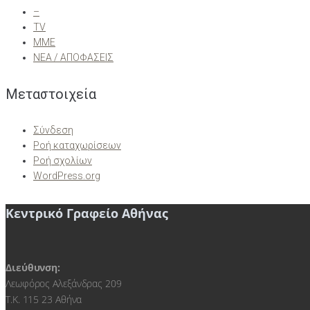
–
TV
ΜΜΕ
ΝΕΑ / ΑΠΟΦΑΣΕΙΣ
Μεταστοιχεία
Σύνδεση
Ροή καταχωρίσεων
Ροή σχολίων
WordPress.org
Κεντρικό Γραφείο Αθήνας
Διεύθυνση:
Λεωφόρος Αλεξάνδρας 209
Τ.Κ. 115 23 Αθήνα