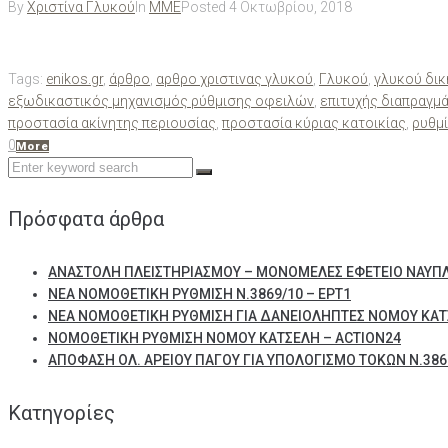
By
Χριστίνα Γλυκού
In
ΜΜΕ
Posted
4 Οκτωβρίου, 2018
Tags:
enikos.gr
,
άρθρο
,
αρθρο χριστινας γλυκού
,
Γλυκού
,
γλυκού δι
εξωδικαστικός μηχανισμός ρύθμισης οφειλών
,
επιτυχής διαπραγμ
προστασία ακίνητης περιουσίας
,
προστασία κύριας κατοικίας
,
ρυθμ
0
More
Search
for:
Πρόσφατα άρθρα
ΑΝΑΣΤΟΛΗ ΠΛΕΙΣΤΗΡΙΑΣΜΟΥ – ΜΟΝΟΜΕΛΕΣ ΕΦΕΤΕΙΟ ΝΑΥΠ
ΝΕΑ ΝΟΜΟΘΕΤΙΚΗ ΡΥΘΜΙΣΗ Ν.3869/10 – ΕΡΤ1
ΝΕΑ ΝΟΜΟΘΕΤΙΚΗ ΡΥΘΜΙΣΗ ΓΙΑ ΔΑΝΕΙΟΛΗΠΤΕΣ ΝΟΜΟΥ ΚΑΤ
ΝΟΜΟΘΕΤΙΚΗ ΡΥΘΜΙΣΗ ΝΟΜΟΥ ΚΑΤΣΕΛΗ – ACTION24
ΑΠΟΦΑΣΗ ΟΛ. ΑΡΕΙΟΥ ΠΑΓΟΥ ΓΙΑ ΥΠΟΛΟΓΙΣΜΟ ΤΟΚΩΝ Ν.3869
Kατηγορίες