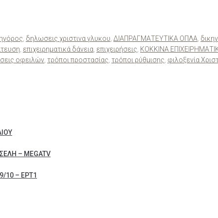
κηγόρος
,
δηλωσεις χριστινα γλυκου
,
ΔΙΑΠΡΑΓΜΑΤΕΥΤΙΚΑ ΟΠΛΑ
,
δικη
άτευση
,
επιχειρηματικά δάνεια
,
επιχειρήσεις
,
ΚΟΚΚΙΝΑ ΕΠΙΧΕΙΡΗΜΑΤΙ
ίσεις οφειλών
,
τρόποι προστασίας
,
τρόποι ρύθμισης
,
φιλοξενία Χρισ
ΛΙΟΥ
ΣΕΛΗ – MEGATV
/10 – ΕΡΤ1