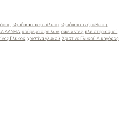
γόρος
,
εξωδικαστική επίλυση
,
εξωδικαστική ρύθμιση
,
ΚΑ ΔΑΝΕΙΑ
,
κούρεμα οφειλών
,
οφειλετες
,
πλειστηριασμοί
,
τίνας Γλυκού
,
χριστίνα γλυκού
,
Χριστίνα Γλυκού Δικηγόρος