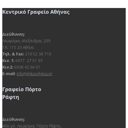
Κεντρικό Γραφείο Αθήνας
Διεύθυνση:
Λεωφόρος Αλεξάνδρας 209
Τ.Κ. 115 23 Αθήνα
Τηλ. & Fax:
210 52 38 719
Kιν. 1:
6977 27 51 93
Κιν.2:
6938 42 64 01
E-mail:
info@glykosglykou.gr
Γραφείο Πόρτο
Ράφτη
Διεύθυνση:
40ο χιλ. Λεωφόρος Πόρτο Ράφτη,