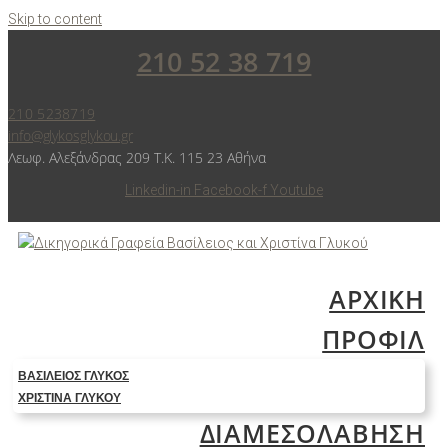
Skip to content
210 52 38 719
210 5238719
info@glykosglykou.gr
Λεωφ. Αλεξάνδρας 209 Τ.Κ. 115 23 Αθήνα
Linkedin-in
Facebook-f
Youtube
ΑΡΧΙΚΗ
ΠΡΟΦΙΛ
ΒΑΣΊΛΕΙΟΣ ΓΛΥΚΌΣ
ΧΡΙΣΤΊΝΑ ΓΛΥΚΟΎ
ΔΙΑΜΕΣΟΛΑΒΗΣΗ