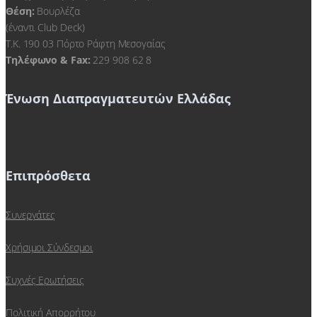
Θέση:
Βουρλέζα
(έναντι Club Deck)
Τ.Κ. 190 03 Πόρτο Ράφτη Μεσογαίας
Τηλέφωνο & Fax:
229 908 62 8
Ένωση Διαπραγματευτών Ελλάδας
Επιπρόσθετα
Συνεργάτες
Χρήσιμοι Σύνδεσμοι
Συχνές Ερωτήσεις
Πολιτική Απορρήτου