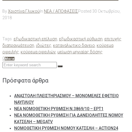
By
Χριστίνα Γλυκού
In
ΝΕΑ / ΑΠΟΦΑΣΕΙΣ
Posted
30 Οκτωβρίου,
2018
Tags:
εξωδικαστική επίλυση
,
εξωδικαστική ρύθμιση
,
επιτυχής
διαπραγμάτευση
,
ιδιώτες
,
καταναλωτικο δανειο
,
κούρεμα
οφειλής
,
κούρεμα οφειλών
,
μείωση μηνιαίας δόσης
0
More
Search
for:
Πρόσφατα άρθρα
ΑΝΑΣΤΟΛΗ ΠΛΕΙΣΤΗΡΙΑΣΜΟΥ – ΜΟΝΟΜΕΛΕΣ ΕΦΕΤΕΙΟ
ΝΑΥΠΛΙΟΥ
ΝΕΑ ΝΟΜΟΘΕΤΙΚΗ ΡΥΘΜΙΣΗ Ν.3869/10 – ΕΡΤ1
ΝΕΑ ΝΟΜΟΘΕΤΙΚΗ ΡΥΘΜΙΣΗ ΓΙΑ ΔΑΝΕΙΟΛΗΠΤΕΣ ΝΟΜΟΥ
ΚΑΤΣΕΛΗ – MEGATV
ΝΟΜΟΘΕΤΙΚΗ ΡΥΘΜΙΣΗ ΝΟΜΟΥ ΚΑΤΣΕΛΗ – ACTION24