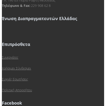
Τ.Κ. 190 03 Πόρτο Ράφτη Μεσογαίας
Τηλέφωνο & Fax:
229 908 62 8
Ένωση Διαπραγματευτών Ελλάδας
Επιπρόσθετα
Συνεργάτες
Χρήσιμοι Σύνδεσμοι
Συχνές Ερωτήσεις
Πολιτική Απορρήτου
Facebook