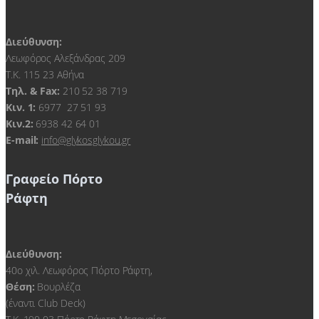
Διεύθυνση:
Λεωφόρος Αλεξάνδρας 209
Τ.Κ. 115 23 Αθήνα
Τηλ. & Fax:
210 52 38 719
Kιν. 1:
6977 27 51 93
Κιν.2:
6938 42 64 01
E-mail:
info@glykosglykou.gr
Γραφείο Πόρτο
Ράφτη
Διεύθυνση:
40ο χιλ. Λεωφόρος Πόρτο Ράφτη,
Θέση:
Βουρλέζα
(έναντι Club Deck)