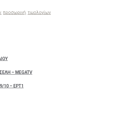
ν
,
προσωρινή
,
τιμολογίων
ΛΙΟΥ
ΣΕΛΗ – MEGATV
/10 – ΕΡΤ1