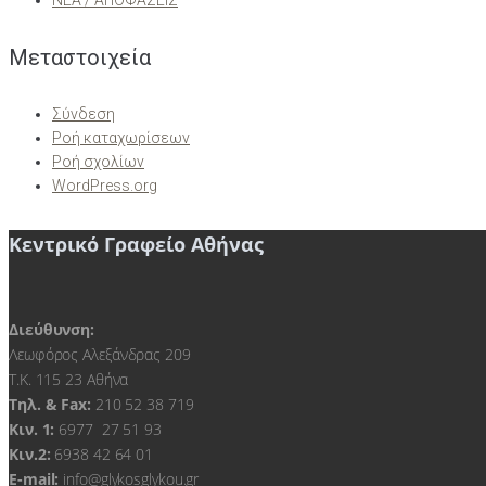
ΝΕΑ / ΑΠΟΦΑΣΕΙΣ
Μεταστοιχεία
Σύνδεση
Ροή καταχωρίσεων
Ροή σχολίων
WordPress.org
Κεντρικό Γραφείο Αθήνας
Διεύθυνση:
Λεωφόρος Αλεξάνδρας 209
Τ.Κ. 115 23 Αθήνα
Τηλ. & Fax:
210 52 38 719
Kιν. 1:
6977 27 51 93
Κιν.2:
6938 42 64 01
E-mail:
info@glykosglykou.gr