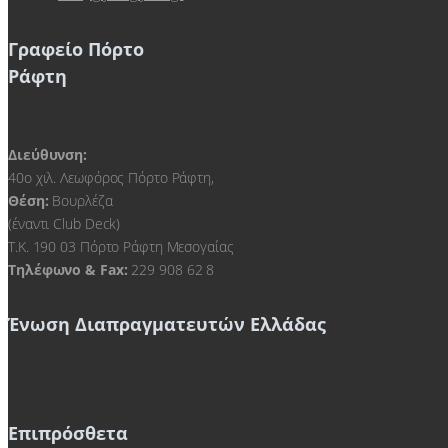
Γραφείο Πόρτο
Ράφτη
Διεύθυνση:
40ο χιλ. Λεωφόρος Πόρτο Ράφτη,
Θέση:
Βουρλέζα
(έναντι Club Deck)
Τ.Κ. 190 03 Πόρτο Ράφτη Μεσογαίας
Τηλέφωνο & Fax:
229 908 62 8
Ένωση Διαπραγματευτών Ελλάδας
Επιπρόσθετα