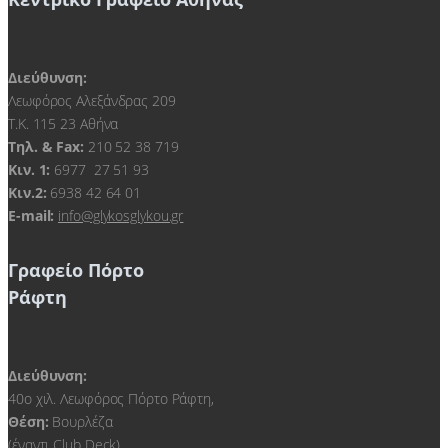
Διεύθυνση:
Λεωφόρος Αλεξάνδρας 209
Τ.Κ. 115 23 Αθήνα
Τηλ. & Fax:
210 52 38 719
Kιν. 1:
6977 27 51 93
Κιν.2:
6938 42 64 01
E-mail:
info@glykosglykou.gr
Γραφείο Πόρτο
Ράφτη
Διεύθυνση:
40ο χιλ. Λεωφόρος Πόρτο Ράφτη,
Θέση:
Βουρλέζα
(έναντι Club Deck)