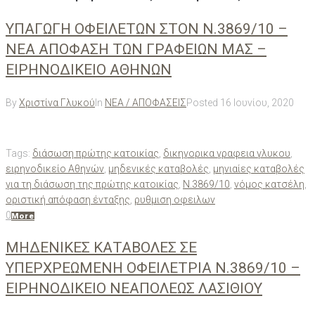
ΥΠΑΓΩΓΗ ΟΦΕΙΛΕΤΩΝ ΣΤΟΝ Ν.3869/10 –
ΝΕΑ ΑΠΟΦΑΣΗ ΤΩΝ ΓΡΑΦΕΙΩΝ ΜΑΣ –
ΕΙΡΗΝΟΔΙΚΕΙΟ ΑΘΗΝΩΝ
By
Χριστίνα Γλυκού
In
ΝΕΑ / ΑΠΟΦΑΣΕΙΣ
Posted
16 Ιουνίου, 2020
Tags:
διάσωση πρώτης κατοικίας
,
δικηγορικα γραφεια γλυκου
,
ειρηνοδικείο Αθηνών
,
μηδενικές καταβολές
,
μηνιαίες καταβολές
για τη διάσωση της πρώτης κατοικίας
,
Ν.3869/10
,
νόμος κατσέλη
,
οριστική απόφαση ένταξης
,
ρυθμιση οφειλων
0
More
ΜΗΔΕΝΙΚΕΣ ΚΑΤΑΒΟΛΕΣ ΣΕ
ΥΠΕΡΧΡΕΩΜΕΝΗ ΟΦΕΙΛΕΤΡΙΑ Ν.3869/10 –
ΕΙΡΗΝΟΔΙΚΕΙΟ ΝΕΑΠΟΛΕΩΣ ΛΑΣΙΘΙΟΥ