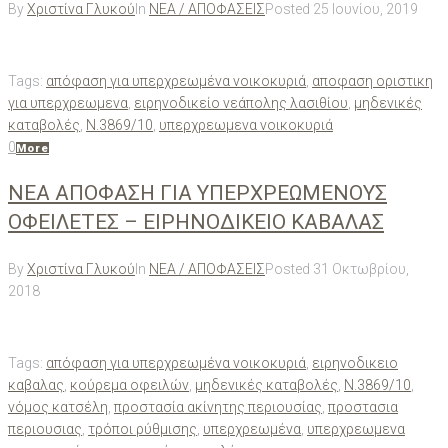
By
Χριστίνα Γλυκού
In
ΝΕΑ / ΑΠΟΦΑΣΕΙΣ
Posted
25 Ιουνίου, 2019
Tags:
απόφαση για υπερχρεωμένα νοικοκυριά
,
αποφαση οριστικη
για υπερχρεωμενα
,
ειρηνοδικείο νεάπολης λασιθίου
,
μηδενικές
καταβολές
,
Ν.3869/10
,
υπερχρεωμενα νοικοκυριά
0
More
ΝΕΑ ΑΠΟΦΑΣΗ ΓΙΑ ΥΠΕΡΧΡΕΩΜΕΝΟΥΣ
ΟΦΕΙΛΕΤΕΣ – ΕΙΡΗΝΟΔΙΚΕΙΟ ΚΑΒΑΛΑΣ
By
Χριστίνα Γλυκού
In
ΝΕΑ / ΑΠΟΦΑΣΕΙΣ
Posted
31 Οκτωβρίου,
2018
Tags:
απόφαση για υπερχρεωμένα νοικοκυριά
,
ειρηνοδικειο
καβαλας
,
κούρεμα οφειλών
,
μηδενικές καταβολές
,
Ν.3869/10
,
νόμος κατσέλη
,
προστασία ακίνητης περιουσίας
,
προστασια
περιουσιας
,
τρόποι ρύθμισης
,
υπερχρεωμένα
,
υπερχρεωμενα