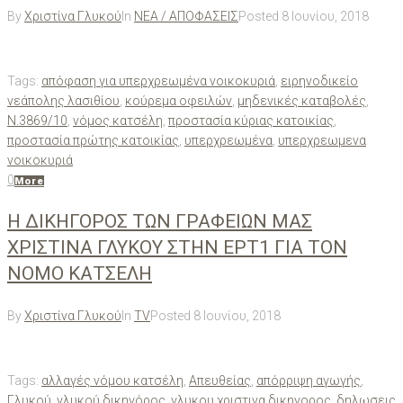
By
Χριστίνα Γλυκού
In
ΝΕΑ / ΑΠΟΦΑΣΕΙΣ
Posted
8 Ιουνίου, 2018
Tags:
απόφαση για υπερχρεωμένα νοικοκυριά
,
ειρηνοδικείο
νεάπολης λασιθίου
,
κούρεμα οφειλών
,
μηδενικές καταβολές
,
Ν.3869/10
,
νόμος κατσέλη
,
προστασία κύριας κατοικίας
,
προστασία πρώτης κατοικίας
,
υπερχρεωμένα
,
υπερχρεωμενα
νοικοκυριά
0
More
Η ΔΙΚΗΓΟΡΟΣ ΤΩΝ ΓΡΑΦΕΙΩΝ ΜΑΣ
ΧΡΙΣΤΙΝΑ ΓΛΥΚΟΥ ΣΤΗΝ ΕΡΤ1 ΓΙΑ ΤΟΝ
ΝΟΜΟ ΚΑΤΣΕΛΗ
By
Χριστίνα Γλυκού
In
TV
Posted
8 Ιουνίου, 2018
Tags:
αλλαγές νόμου κατσέλη
,
Απευθείας
,
απόρριψη αγωγής
,
Γλυκού
,
γλυκού δικηγόρος
,
γλυκου χριστινα δικηγορος
,
δηλωσεις