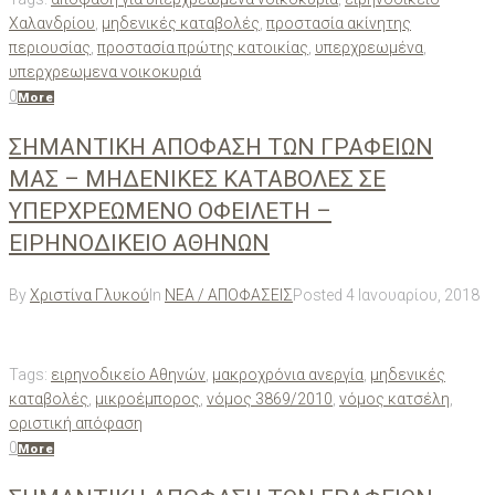
Χαλανδρίου
,
μηδενικές καταβολές
,
προστασία ακίνητης
περιουσίας
,
προστασία πρώτης κατοικίας
,
υπερχρεωμένα
,
υπερχρεωμενα νοικοκυριά
0
More
ΣΗΜΑΝΤΙΚΗ ΑΠΟΦΑΣΗ ΤΩΝ ΓΡΑΦΕΙΩΝ
ΜΑΣ – ΜΗΔΕΝΙΚΕΣ ΚΑΤΑΒΟΛΕΣ ΣΕ
ΥΠΕΡΧΡΕΩΜΕΝΟ ΟΦΕΙΛΕΤΗ –
ΕΙΡΗΝΟΔΙΚΕΙΟ ΑΘΗΝΩΝ
By
Χριστίνα Γλυκού
In
ΝΕΑ / ΑΠΟΦΑΣΕΙΣ
Posted
4 Ιανουαρίου, 2018
Tags:
ειρηνοδικείο Αθηνών
,
μακροχρόνια ανεργία
,
μηδενικές
καταβολές
,
μικροέμπορος
,
νόμος 3869/2010
,
νόμος κατσέλη
,
οριστική απόφαση
0
More