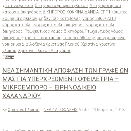
χριστινα γλυκου
,
δικηγορικα γραφεια γλυκου
,
Δικηγοροι πρωτη
κατοικια
,
δικηγόρος
,
ΔΙΚΗΓΟΡΟΣ ΚΟΚΚΙΝΑ ΔΑΝΕΙΑ
,
ΕΡΤ1
,
ιδιώτες
,
κούρεμα οφειλών
,
μηδενικές καταβολές
,
νόμος 3869/2010
,
νόμος κατσέλη
,
Νομος κατσελη δικηγοροι
,
Νομος κατσελη
δικηγορος
,
Πτωχευτικος νομος δικηγόροι
,
Πτωχευτικός νόμος
δικηγορος
,
τρόποι προστασίας
,
τρόποι ρύθμισης
,
υπερχρεωμενα
νοικοκυριά
,
φιλοξενία Χριστίνας Γλυκού
,
Χριστίνα
,
χριστίνα
γλυκού
,
Χριστίνα Γλυκού Δικηγόρος
0
More
ΝΕΑ ΣΗΜΑΝΤΙΚΗ ΑΠΟΦΑΣΗ ΤΩΝ ΓΡΑΦΕΙΩΝ
ΜΑΣ ΓΙΑ ΥΠΕΡΧΡΕΩΜΕΝΗ ΟΦΕΙΛΕΤΡΙΑ –
ΜΙΚΡΟΕΜΠΟΡΟ – ΕΙΡΗΝΟΔΙΚΕΙΟ
ΧΑΛΑΝΔΡΙΟΥ
By
Χριστίνα Γλυκού
In
ΝΕΑ / ΑΠΟΦΑΣΕΙΣ
Posted
19 Μαρτίου, 2018
Tags:
απόφαση για υπερχρεωμένα νοικοκυριά
,
ειρηνοδικείο