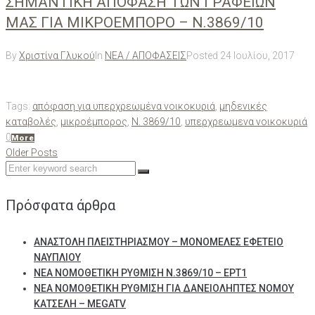
ΣΗΜΑΝΤΙΚΗ ΑΠΟΦΑΣΗ ΤΩΝ ΓΡΑΦΕΙΩΝ
ΜΑΣ ΓΙΑ ΜΙΚΡΟΕΜΠΟΡΟ – Ν.3869/10
By
Χριστίνα Γλυκού
In
ΝΕΑ / ΑΠΟΦΑΣΕΙΣ
Posted
24 Ιουλίου, 2017
Tags:
απόφαση για υπερχρεωμένα νοικοκυριά
,
μηδενικές
καταβολές
,
μικροέμπορος
,
Ν. 3869/10
,
υπερχρεωμενα νοικοκυριά
0
More
Πλοήγηση
Older
Older Posts
Posts
Search
άρθρων
for:
Πρόσφατα άρθρα
ΑΝΑΣΤΟΛΗ ΠΛΕΙΣΤΗΡΙΑΣΜΟΥ – ΜΟΝΟΜΕΛΕΣ ΕΦΕΤΕΙΟ
ΝΑΥΠΛΙΟΥ
ΝΕΑ ΝΟΜΟΘΕΤΙΚΗ ΡΥΘΜΙΣΗ Ν.3869/10 – ΕΡΤ1
ΝΕΑ ΝΟΜΟΘΕΤΙΚΗ ΡΥΘΜΙΣΗ ΓΙΑ ΔΑΝΕΙΟΛΗΠΤΕΣ ΝΟΜΟΥ
ΚΑΤΣΕΛΗ – MEGATV