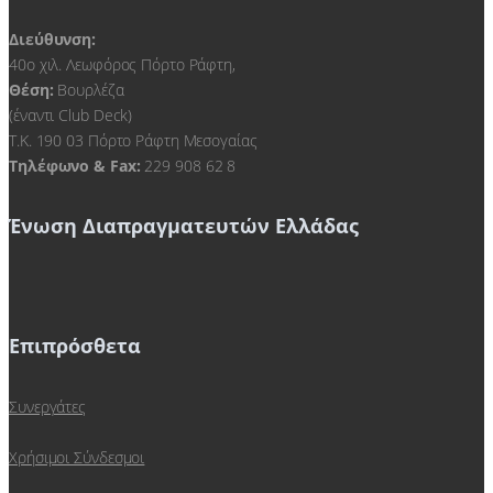
Διεύθυνση:
40ο χιλ. Λεωφόρος Πόρτο Ράφτη,
Θέση:
Βουρλέζα
(έναντι Club Deck)
Τ.Κ. 190 03 Πόρτο Ράφτη Μεσογαίας
Τηλέφωνο & Fax:
229 908 62 8
Ένωση Διαπραγματευτών Ελλάδας
Επιπρόσθετα
Συνεργάτες
Χρήσιμοι Σύνδεσμοι