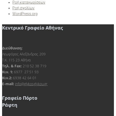
Ροή καταχωρίσεων
Ροή σχολίων
WordPress.org
Κεντρικό Γραφείο Αθήνας
Διεύθυνση:
Λεωφόρος Αλεξάνδρας 209
Τ.Κ. 115 23 Αθήνα
Τηλ. & Fax:
210 52 38 719
Kιν. 1:
6977 27 51 93
Κιν.2:
6938 42 64 01
E-mail:
info@glykosglykou.gr
Γραφείο Πόρτο
Ράφτη