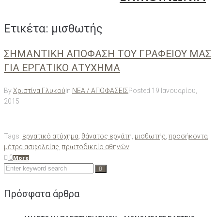
Ετικέτα:
μισθωτής
ΣΗΜΑΝΤΙΚΗ ΑΠΟΦΑΣΗ ΤΟΥ ΓΡΑΦΕΙΟΥ ΜΑΣ
ΓΙΑ ΕΡΓΑΤΙΚΟ ΑΤΥΧΗΜΑ
By
Χριστίνα Γλυκού
In
ΝΕΑ / ΑΠΟΦΑΣΕΙΣ
Posted
19 Ιανουαρίου,
2015
Tags:
εργατικό ατύχημα
,
θάνατος εργάτη
,
μισθωτής
,
προσήκοντα
μέτρα ασφαλείας
,
πρωτοδικείο αθηνών
0
More
Search
for:
Πρόσφατα άρθρα