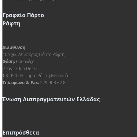
Γραφείο Πόρτο
Ράφτη
Διεύθυνση:
40ο χιλ. Λεωφόρος Πόρτο Ράφτη,
Θέση:
Βουρλέζα
(έναντι Club Deck)
Τ.Κ. 190 03 Πόρτο Ράφτη Μεσογαίας
Τηλέφωνο & Fax:
229 908 62 8
Ένωση Διαπραγματευτών Ελλάδας
Επιπρόσθετα