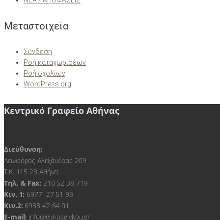
ΝΕΑ / ΑΠΟΦΑΣΕΙΣ
Μεταστοιχεία
Σύνδεση
Ροή καταχωρίσεων
Ροή σχολίων
WordPress.org
Κεντρικό Γραφείο Αθήνας
Διεύθυνση:
Λεωφόρος Αλεξάνδρας 209
Τ.Κ. 115 23 Αθήνα
Τηλ. & Fax:
210 52 38 719
Kιν. 1:
6977 27 51 93
Κιν.2:
6938 42 64 01
E-mail:
info@glykosglykou.gr