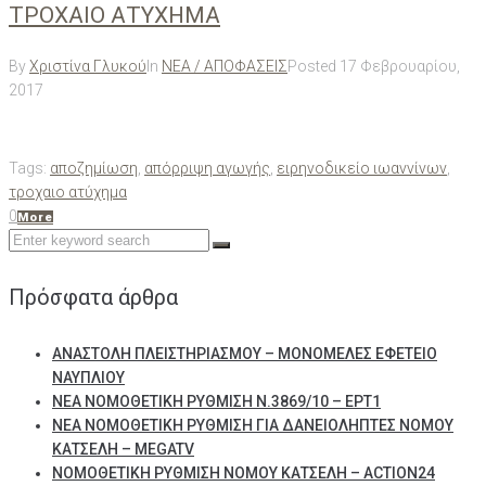
ΤΡΟΧΑΙΟ ΑΤΥΧΗΜΑ
By
Χριστίνα Γλυκού
In
ΝΕΑ / ΑΠΟΦΑΣΕΙΣ
Posted
17 Φεβρουαρίου,
2017
Tags:
αποζημίωση
,
απόρριψη αγωγής
,
ειρηνοδικείο ιωαννίνων
,
τροχαιο ατύχημα
0
More
Search
for:
Πρόσφατα άρθρα
ΑΝΑΣΤΟΛΗ ΠΛΕΙΣΤΗΡΙΑΣΜΟΥ – ΜΟΝΟΜΕΛΕΣ ΕΦΕΤΕΙΟ
ΝΑΥΠΛΙΟΥ
ΝΕΑ ΝΟΜΟΘΕΤΙΚΗ ΡΥΘΜΙΣΗ Ν.3869/10 – ΕΡΤ1
ΝΕΑ ΝΟΜΟΘΕΤΙΚΗ ΡΥΘΜΙΣΗ ΓΙΑ ΔΑΝΕΙΟΛΗΠΤΕΣ ΝΟΜΟΥ
ΚΑΤΣΕΛΗ – MEGATV
ΝΟΜΟΘΕΤΙΚΗ ΡΥΘΜΙΣΗ ΝΟΜΟΥ ΚΑΤΣΕΛΗ – ACTION24