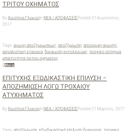
ΤΡΙΤΟΥ ΟΧΗΜΑΤΟΣ
By
Χριστίνα Γλυκού
In
ΝΕΑ / ΑΠΟΦΑΣΕΙΣ
Posted
31 Αυγούστου,
2017
Tags:
αγωγη αποζημιωσεως
,
αποζημίωση
,
απόρριψη αγωγής
,
ασγαλιστικη εταιρεια
,
δικαιωση εντολεα μας
,
τροχαιο ατύχημα
,
υπαιτιοτητα τριτου οχηματος
0
More
ΕΠΙΤΥΧΗΣ ΕΞΩΔΙΚΑΣΤΙΚΗ ΕΠΙΛΥΣΗ –
ΑΠΟΖΗΜΙΩΣΗ ΛΟΓΩ ΤΡΟΧΑΙΟΥ
ΑΤΥΧΗΜΑΤΟΣ
By
Χριστίνα Γλυκού
In
ΝΕΑ / ΑΠΟΦΑΣΕΙΣ
Posted
21 Μαρτίου, 2017
Tags:
αποζημίωση
,
εξωδικαστική επιλυση διαφορας
,
τροχαιο