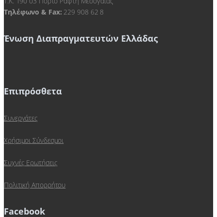
Τ.Κ. 190 03 Πόρτο Ράφτη Μεσογαίας
Τηλέφωνο & Fax:
229 908 62 8
Ένωση Διαπραγματευτών Ελλάδας
Επιπρόσθετα
Συνεργάτες
Χρήσιμοι Σύνδεσμοι
Συχνές Ερωτήσεις
Πολιτική Απορρήτου
Facebook