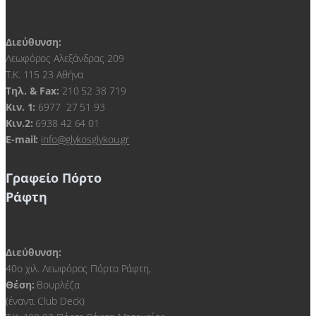
Διεύθυνση:
Λεωφόρος Αλεξάνδρας 209
Τ.Κ. 115 23 Αθήνα
Τηλ. & Fax:
210 52 38 719
Kιν. 1:
6977 27 51 93
Κιν.2:
6938 42 64 01
E-mail:
info@glykosglykou.gr
Γραφείο Πόρτο
Ράφτη
Διεύθυνση:
40ο χιλ. Λεωφόρος Πόρτο Ράφτη,
Θέση:
Βουρλέζα
(έναντι Club Deck)