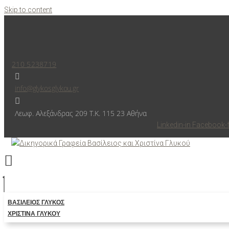
Skip to content
210 5238719
info@glykosglykou.gr
Λεωφ. Αλεξάνδρας 209 Τ.Κ. 115 23 Αθήνα
Linkedin-in
Facebook-
ΒΑΣΊΛΕΙΟΣ ΓΛΥΚΌΣ
ΧΡΙΣΤΊΝΑ ΓΛΥΚΟΎ