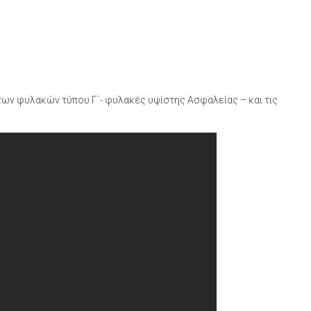
των φυλακών τύπου Γ΄- φυλακές υψίστης Ασφαλείας – και τις