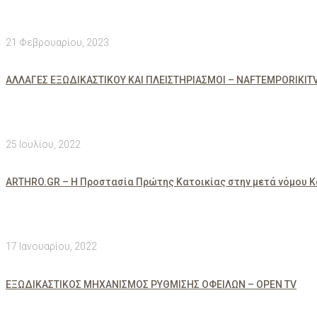
21 Φεβρουαρίου, 2023
ΑΛΛΑΓΕΣ ΕΞΩΔΙΚΑΣΤΙΚΟΥ ΚΑΙ ΠΛΕΙΣΤΗΡΙΑΣΜΟΙ – NAFTEMPORIKIT
25 Ιουλίου, 2022
ARTHRO.GR – Η Προστασία Πρώτης Κατοικίας στην μετά νόμου 
17 Ιανουαρίου, 2022
ΕΞΩΔΙΚΑΣΤΙΚΟΣ ΜΗΧΑΝΙΣΜΟΣ ΡΥΘΜΙΣΗΣ ΟΦΕΙΛΩΝ – ΟPEN TV