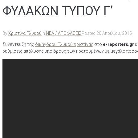
ΦΥΛΑΚΩΝ ΤΥΠΟΥ Γ’
By
Χριστίνα Γλυκού
In
ΝΕΑ / ΑΠΟΦΑΣΕΙΣ
Posted
20 Απριλίου, 2015
Συνέντευξη της
δικηγόρου Γλυκού Χριστίνας
στo
e-reporters.gr
κ
ρυθμίσεις απόλυσης υπό όρους των κρατουμένων με μεγάλο ποσοσ