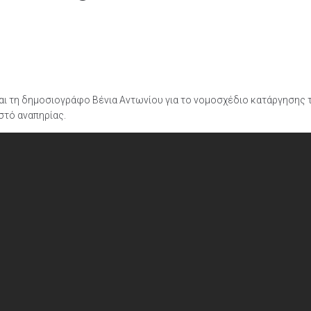
αι τη δημοσιογράφο Βένια Αντωνίου για το νομοσχέδιο κατάργησης 
τό αναπηρίας.