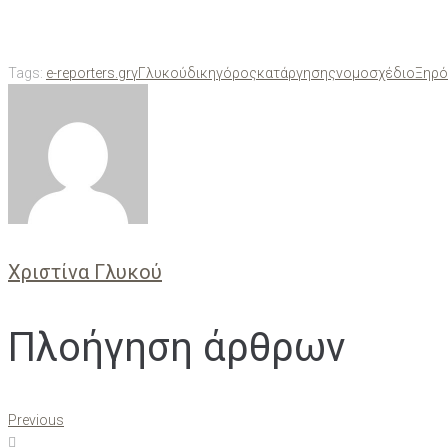
Tags:
e-reporters.gr
γ
Γλυκού
δικηγόρος
κατάργησης
νομοσχέδιο
Ξηρό
Χριστίνα Γλυκού
Πλοήγηση άρθρων
Previous