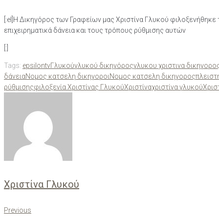
[:el]Η Δικηγόρος των Γραφείων μας Χριστίνα Γλυκού φιλοξενήθηκε τ
επιχειρηματικά δάνεια και τους τρόπους ρύθμισης αυτών
[:]
Tags:
epsilontv
Γλυκού
γλυκού δικηγόρος
γλυκου χριστινα δικηγορο
δάνεια
Νομος κατσελη δικηγοροι
Νομος κατσελη δικηγορος
πλειστ
ρύθμισης
φιλοξενία Χριστίνας Γλυκού
Χριστίνα
χριστίνα γλυκού
Χρισ
Χριστίνα Γλυκού
Previous
Πλοήγηση
Previous