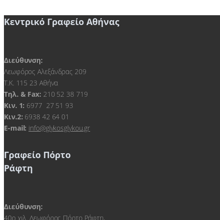
Κεντρικό Γραφείο Αθήνας
Διεύθυνση:
Λεωφόρος Αλεξάνδρας 209
Τ.Κ. 115 23 Αθήνα
Τηλ. & Fax:
210 52 38 719
Kιν. 1:
6977 27 51 93
Κιν.2:
6938 42 64 01
E-mail:
info@glykosglykou.gr
Γραφείο Πόρτο
Ράφτη
Διεύθυνση:
40ο χιλ. Λεωφόρος Πόρτο Ράφτη,