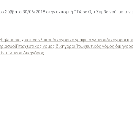
ο Σάββατο 30/06/2018 στην εκπομπή ΄΄Τώρα Ο,τι Συμβαίνει΄΄ με την ε
ς
δηλωσεις χριστινα γλυκου
δικηγορικα γραφεια γλυκου
Δικηγοροι πρ
ηριασμοί
Πτωχευτικος νομος δικηγόροι
Πτωχευτικός νόμος δικηγορ
τίνα Γλυκού Δικηγόρος