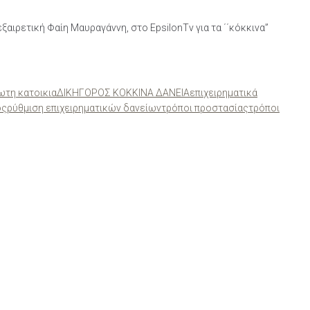
ξαιρετική Φαίη Μαυραγάννη, στο EpsilonTv για τα ΄΄κόκκινα”
ωτη κατοικια
ΔΙΚΗΓΟΡΟΣ ΚΟΚΚΙΝΑ ΔΑΝΕΙΑ
επιχειρηματικά
ος
ρύθμιση επιχειρηματικών δανείων
τρόποι προστασίας
τρόποι