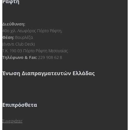
Ράφτη
Διεύθυνση:
40ο χιλ. Λεωφόρος Πόρτο Ράφτη,
Θέση:
Βουρλέζα
(έναντι Club Deck)
Τ.Κ. 190 03 Πόρτο Ράφτη Μεσογαίας
Τηλέφωνο & Fax:
229 908 62 8
Ένωση Διαπραγματευτών Ελλάδας
Επιπρόσθετα
Συνεργάτες