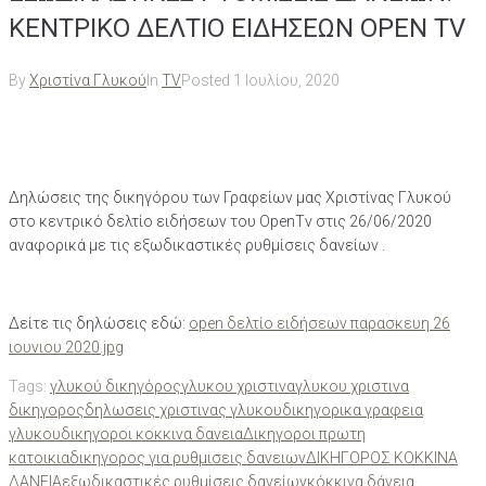
ΚΕΝΤΡΙΚΟ ΔΕΛΤΙΟ ΕΙΔΗΣΕΩΝ OPEN TV
By
Χριστίνα Γλυκού
In
TV
Posted
1 Ιουλίου, 2020
Δηλώσεις της δικηγόρου των Γραφείων μας Χριστίνας Γλυκού
στο κεντρικό δελτίο ειδήσεων του OpenTv στις 26/06/2020
αναφορικά με τις εξωδικαστικές ρυθμίσεις δανείων .
Δείτε τις δηλώσεις εδώ:
οpen δελτίο ειδήσεων παρασκευη 26
ιουνιου 2020.jpg
Tags:
γλυκού δικηγόρος
γλυκου χριστινα
γλυκου χριστινα
δικηγορος
δηλωσεις χριστινας γλυκου
δικηγορικα γραφεια
γλυκου
δικηγοροι κοκκινα δανεια
Δικηγοροι πρωτη
κατοικια
δικηγορος για ρυθμισεις δανειων
ΔΙΚΗΓΟΡΟΣ ΚΟΚΚΙΝΑ
ΔΑΝΕΙΑ
εξωδικαστικές ρυθμίσεις δανείων
κόκκινα δάνεια