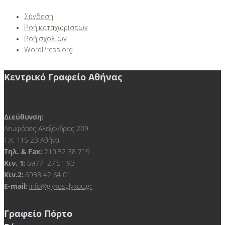
Σύνδεση
Ροή καταχωρίσεων
Ροή σχολίων
WordPress.org
Κεντρικό Γραφείο Αθήνας
Διεύθυνση:
Λεωφόρος Αλεξάνδρας 209
Τ.Κ. 115 23 Αθήνα
Τηλ. & Fax:
210 52 38 719
Kιν. 1:
6977 27 51 93
Κιν.2:
6938 42 64 01
E-mail:
info@glykosglykou.gr
Γραφείο Πόρτο