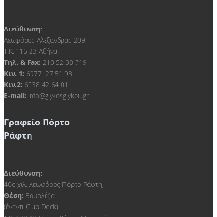
Διεύθυνση:
Λεωφόρος Αλεξάνδρας 209
Τ.Κ. 115 23 Αθήνα
Τηλ. & Fax:
210 52 38 719
Kιν. 1:
6977 27 51 93
Κιν.2:
6938 42 64 01
E-mail:
info@glykosglykou.gr
Γραφείο Πόρτο
Ράφτη
Διεύθυνση:
40ο χιλ. Λεωφόρος Πόρτο Ράφτη,
Θέση:
Βουρλέζα
(έναντι Club Deck)