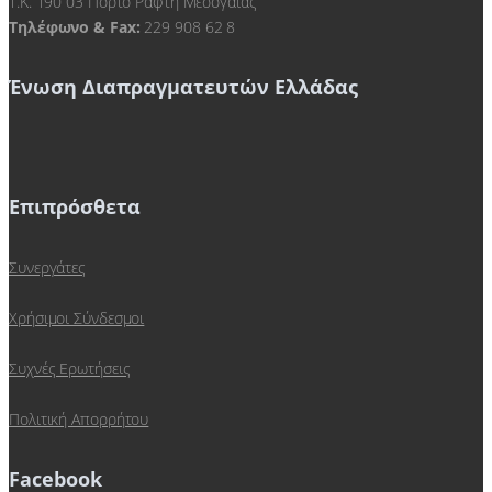
Τ.Κ. 190 03 Πόρτο Ράφτη Μεσογαίας
Τηλέφωνο & Fax:
229 908 62 8
Ένωση Διαπραγματευτών Ελλάδας
Επιπρόσθετα
Συνεργάτες
Χρήσιμοι Σύνδεσμοι
Συχνές Ερωτήσεις
Πολιτική Απορρήτου
Facebook