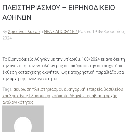
ΠΛΕΙΣΤΗΡΙΑΣΜΟΥ – ΕΙΡΗΝΟΔΙΚΕΙΟ
ΑΘΗΝΩΝ
By
Χριστίνα Γλυκού
In
ΝΕΑ / ΑΠΟΦΑΣΕΙΣ
Posted
19 Φεβρουαρίου,
2024
Το Ειρηνοδικείο Αθηνών με την υπ΄αριθμ. 160/2024 έκανε δεκτή
την ανακοπή των εντολέων μας και ακύρωσε την κατασχετήρια
έκθεση κατάσχεσης ακινήτου, ως καταχρηστική, παραβιάζουσα
την αρχή της αναλογικότητας.
Tags:
ακυρωση πλειστηριασμου
Δικηγορική εταιρεία Βασιλείου
και Χριστίνας Γλυκού
ειρηνοδικείο Αθηνών
παραβίαση αρχής
αναλογικότητας