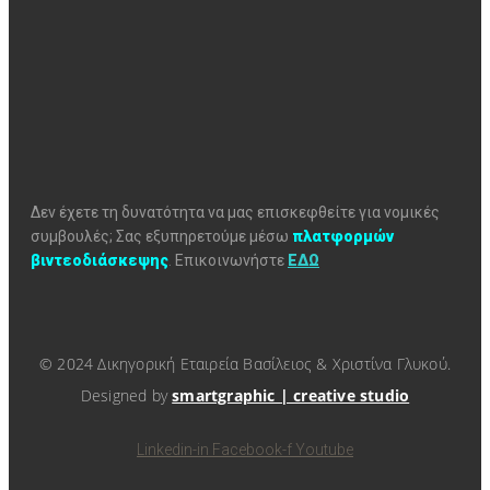
Δεν έχετε τη δυνατότητα να μας επισκεφθείτε για νομικές
συμβουλές; Σας εξυπηρετούμε μέσω
πλατφορμών
βιντεοδιάσκεψης
.
Επικοινωνήστε
ΕΔΩ
© 2024 Δικηγορική Εταιρεία Βασίλειος & Χριστίνα Γλυκού.
Designed by
smartgraphic | creative studio
Linkedin-in
Facebook-f
Youtube