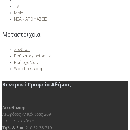
–
TV
ΜΜΕ
ΝΕΑ / ΑΠΟΦΑΣΕΙΣ
Μεταστοιχεία
Σύνδεση
Ροή καταχωρίσεων
Ροή σχολίων
WordPress.org
Κεντρικό Γραφείο Αθήνας
Διεύθυνση:
Λεωφόρος Αλεξάνδρας 209
Τ.Κ. 115 23 Αθήνα
Τηλ. & Fax:
210 52 38 719