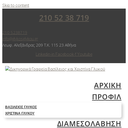
Skip to content
210 52 38 719
210 5238719
info@glykosglykou.gr
Λεωφ. Αλεξάνδρας 209 Τ.Κ. 115 23 Αθήνα
Linkedin-in
Facebook-f
Youtube
ΑΡΧΙΚΗ
ΠΡΟΦΙΛ
ΒΑΣΊΛΕΙΟΣ ΓΛΥΚΌΣ
ΧΡΙΣΤΊΝΑ ΓΛΥΚΟΎ
ΔΙΑΜΕΣΟΛΑΒΗΣΗ