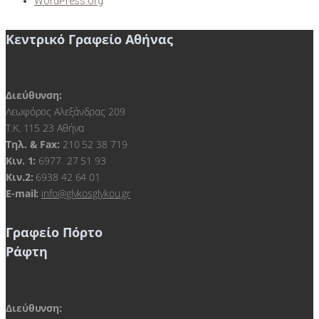
WordPress.org
Κεντρικό Γραφείο Αθήνας
Διεύθυνση:
Λεωφόρος Αλεξάνδρας 209
Τ.Κ. 115 23 Αθήνα
Τηλ. & Fax:
210 52 38 719
Kιν. 1:
6977 27 51 93
Κιν.2:
6938 42 64 01
E-mail:
info@glykosglykou.gr
Γραφείο Πόρτο
Ράφτη
Διεύθυνση: