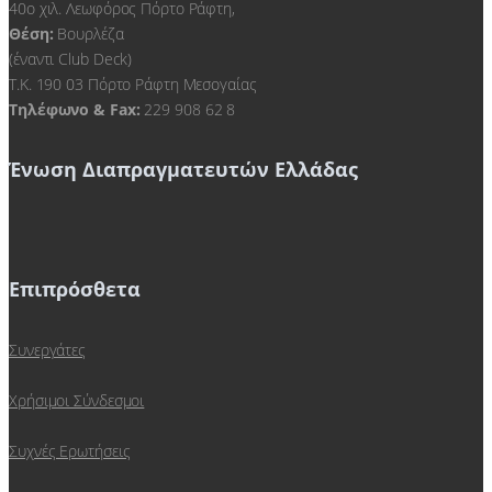
40ο χιλ. Λεωφόρος Πόρτο Ράφτη,
Θέση:
Βουρλέζα
(έναντι Club Deck)
Τ.Κ. 190 03 Πόρτο Ράφτη Μεσογαίας
Τηλέφωνο & Fax:
229 908 62 8
Ένωση Διαπραγματευτών Ελλάδας
Επιπρόσθετα
Συνεργάτες
Χρήσιμοι Σύνδεσμοι
Συχνές Ερωτήσεις