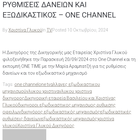
ΡΥΘΜΙΣΕΙΣ ΔΑΝΕΙΩΝ ΚΑΙ
ΕΞΩΔΙΚΑΣΤΙΚΟΣ – ONE CHANNEL
By
Χριστίνα Γλυκού
In
TV
Posted
10 Οκτωβρίου, 2024
Η Δικηγόρος της Δικηγορικής μας Εταιρείας Χριστίνα Γλυκού
φιλοξενήθηκε την Παρασκευή 20/09/2024 στο One Channel και τη
εκπομπή ONE TIME με την Μαρία Αραμπατζή για τις ρυθμίσεις
δανείων και τον εξωδικαστικό μηχανισμό
Tags:
one channel
one tv
αλλαγες εξωδικαστικου
μηχανισμού
γλυκου χριστινα
γλυκου χριστινα
δικηγορος
Δικηγορική εταιρεία Βασιλείου και Χριστίνας
Γλυκού
δικηγοροι εξωδικαστικος μηχανισμος ρυθμισης
οφειλων
δικηγόρος εξωδικαστικός μηχανισμός
εξωδικαστικές
ρυθμίσεις δανείων
εξωδικαστικός μηχανισμός
χριστίνα
γλυκού
Χριστίνα Γλυκού Δικηγόρος