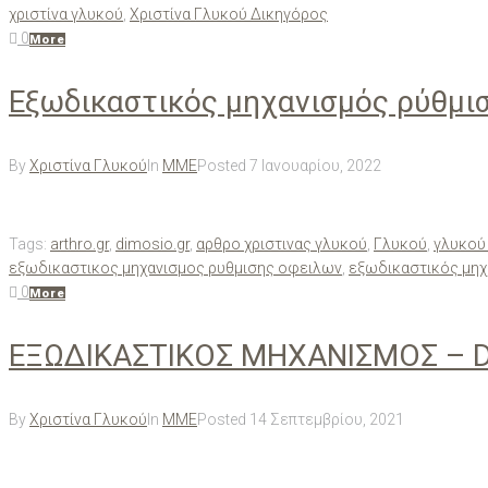
χριστίνα γλυκού
,
Χριστίνα Γλυκού Δικηγόρος
0
More
Εξωδικαστικός μηχανισμός ρύθμισ
By
Χριστίνα Γλυκού
In
ΜΜΕ
Posted
7 Ιανουαρίου, 2022
Tags:
arthro.gr
,
dimosio.gr
,
αρθρο χριστινας γλυκού
,
Γλυκού
,
γλυκού
εξωδικαστικος μηχανισμος ρυθμισης οφειλων
,
εξωδικαστικός μηχ
0
More
ΕΞΩΔΙΚΑΣΤΙΚΟΣ ΜΗΧΑΝΙΣΜΟΣ – D
By
Χριστίνα Γλυκού
In
ΜΜΕ
Posted
14 Σεπτεμβρίου, 2021