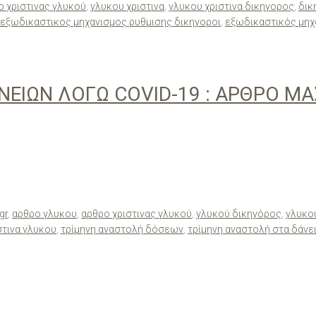
ο χριστινας γλυκού
,
γλυκου χριστινα
,
γλυκου χριστινα δικηγορος
,
δικ
εξωδικαστικος μηχανισμος ρυθμισης δικηγοροι
,
εξωδικαστικός μηχ
ΙΩΝ ΛΟΓΩ COVID-19 : ΑΡΘΡΟ ΜΑΣ
gr
,
αρθρο γλυκου
,
αρθρο χριστινας γλυκού
,
γλυκού δικηγόρος
,
γλυκου
στινα γλυκου
,
τρίμηνη αναστολή δόσεων
,
τρίμηνη αναστολή στα δάνε