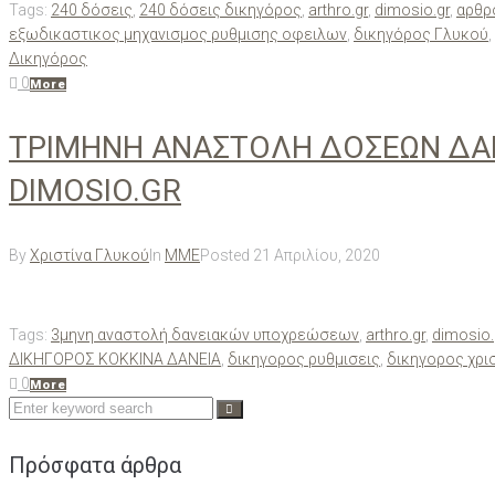
Tags:
240 δόσεις
,
240 δόσεις δικηγόρος
,
arthro.gr
,
dimosio.gr
,
αρθρ
εξωδικαστικος μηχανισμος ρυθμισης οφειλων
,
δικηγόρος Γλυκού
,
Δικηγόρος
0
More
ΤΡΙΜΗΝΗ ΑΝΑΣΤΟΛΗ ΔΟΣΕΩΝ ΔΑΝΕ
DIMOSIO.GR
By
Χριστίνα Γλυκού
In
ΜΜΕ
Posted
21 Απριλίου, 2020
Tags:
3μηνη αναστολή δανειακών υποχρεώσεων
,
arthro.gr
,
dimosio.
ΔΙΚΗΓΟΡΟΣ ΚΟΚΚΙΝΑ ΔΑΝΕΙΑ
,
δικηγορος ρυθμισεις
,
δικηγορος χρι
0
More
Search
for:
Πρόσφατα άρθρα