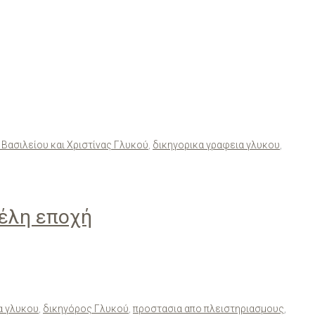
 Βασιλείου και Χριστίνας Γλυκού
,
δικηγορικα γραφεια γλυκου
,
έλη εποχή
α γλυκου
,
δικηγόρος Γλυκού
,
προστασια απο πλειστηριασμους
,