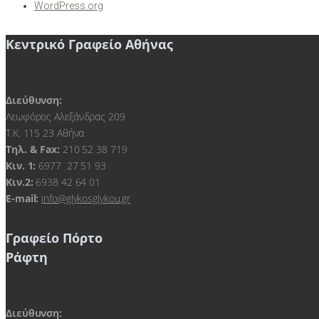
WordPress.org
Κεντρικό Γραφείο Αθήνας
Διεύθυνση:
Λεωφόρος Αλεξάνδρας 209
Τ.Κ. 115 23 Αθήνα
Τηλ. & Fax:
210 52 38 719
Kιν. 1:
6977 27 51 93
Κιν.2:
6938 42 64 01
E-mail:
info@glykosglykou.gr
Γραφείο Πόρτο
Ράφτη
Διεύθυνση: