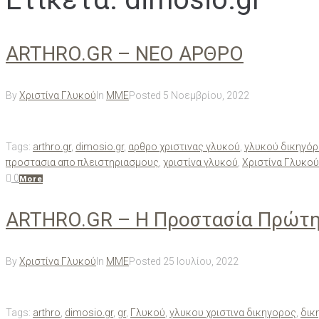
ARTHRO.GR – ΝΕΟ ΑΡΘΡΟ
By
Χριστίνα Γλυκού
In
ΜΜΕ
Posted
5 Νοεμβρίου, 2022
Tags:
arthro.gr
,
dimosio.gr
,
αρθρο χριστινας γλυκού
,
γλυκού δικηγό
προστασια απο πλειστηριασμους
,
χριστίνα γλυκού
,
Χριστίνα Γλυκο
0
More
ARTHRO.GR – Η Προστασία Πρώτης
By
Χριστίνα Γλυκού
In
ΜΜΕ
Posted
25 Ιουλίου, 2022
Tags:
arthro
,
dimosio.gr
,
gr
,
Γλυκού
,
γλυκου χριστινα δικηγορος
,
δικ