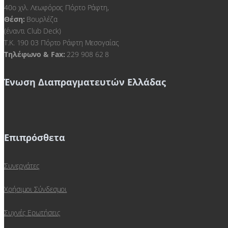
40ο χιλ. Λεωφόρος Πόρτο Ράφτη,
Θέση:
Βουρλέζα
(έναντι Club Deck)
Τ.Κ. 190 03 Πόρτο Ράφτη Μεσογαίας
Τηλέφωνο & Fax:
229 908 62 8
Ένωση Διαπραγματευτών Ελλάδας
Επιπρόσθετα
Συνεργάτες
Χρήσιμοι Σύνδεσμοι
Συχνές Ερωτήσεις