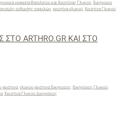
ηγορικά γραφεία Βασιλείου και Χριστίνας Γλυκού
,
δικηγοροι
ανισμός ρύθμισης οφειλών
,
χριστίνα γλυκού
,
Χριστίνα Γλυκού
 ΣΤΟ ARTHRO.GR ΚΑΙ ΣΤΟ
 χριστινα
,
γλυκου χριστινα δικηγορος
,
δικηγόρος Γλυκού
,
ια
,
Χριστίνα Γλυκού Δικηγόρος