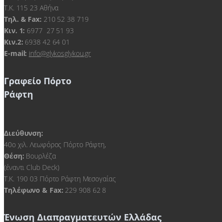
Τ.Κ. 115 23 Αθήνα
Τηλ. & Fax:
210 52 38 719
Kιν. 1:
6977 27 51 93
Κιν.2:
6938 42 64 01
E-mail:
info@glykosglykou.gr
Γραφείο Πόρτο
Ράφτη
Διεύθυνση:
40ο χιλ. Λεωφόρος Πόρτο Ράφτη,
Θέση:
Βουρλέζα
(έναντι Club Deck)
Τ.Κ. 190 03 Πόρτο Ράφτη Μεσογαίας
Τηλέφωνο & Fax:
229 908 62 8
Ένωση Διαπραγματευτών Ελλάδας