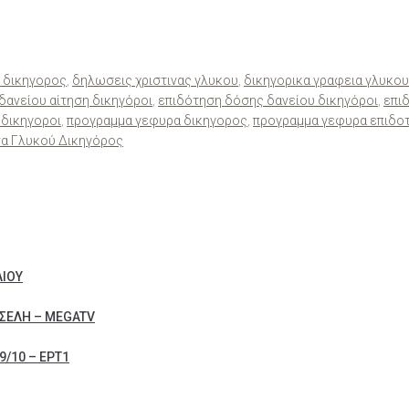
α δικηγορος
,
δηλωσεις χριστινας γλυκου
,
δικηγορικα γραφεια γλυκου
δανείου αίτηση δικηγόροι
,
επιδότηση δόσης δανείου δικηγόροι
,
επι
δικηγοροι
,
προγραμμα γεφυρα δικηγορος
,
προγραμμα γεφυρα επιδο
να Γλυκού Δικηγόρος
ΛΙΟΥ
ΣΕΛΗ – MEGATV
/10 – ΕΡΤ1