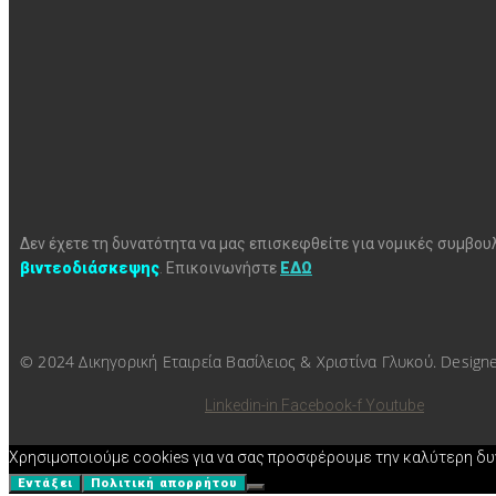
Δεν έχετε τη δυνατότητα να μας επισκεφθείτε για νομικές συμβο
βιντεοδιάσκεψης
.
Επικοινωνήστε
ΕΔΩ
© 2024 Δικηγορική Εταιρεία Βασίλειος & Χριστίνα Γλυκού. Design
Linkedin-in
Facebook-f
Youtube
Χρησιμοποιούμε cookies για να σας προσφέρουμε την καλύτερη δυνα
Εντάξει
Πολιτική απορρήτου