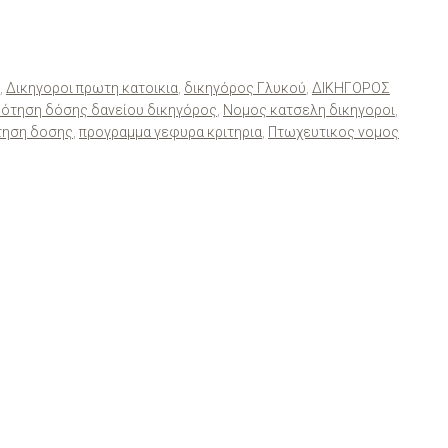
,
Δικηγοροι πρωτη κατοικια
,
δικηγόρος Γλυκού
,
ΔΙΚΗΓΟΡΟΣ
δότηση δόσης δανείου δικηγόρος
,
Νομος κατσελη δικηγοροι
,
τηση δοσης
,
προγραμμα γεφυρα κριτηρια
,
Πτωχευτικος νομος