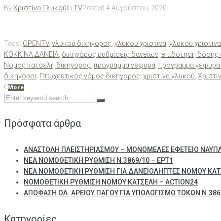
By
Χριστίνα Γλυκού
In
TV
Posted
4 Αυγούστου, 2020
Tags:
OPENTV
,
γλυκού δικηγόρος
,
γλυκου χριστινα
,
γλυκου χριστιν
ΚΟΚΚΙΝΑ ΔΑΝΕΙΑ
,
δικηγόρος ρυθμίσεις δανείων
,
επιδότηση δόσης 
Νομος κατσελη δικηγορος
,
προγραμμα γεφυρα
,
προγραμμα γεφυρα 
δικηγόροι
,
Πτωχευτικός νόμος δικηγορος
,
χριστίνα γλυκού
,
Χριστί
0
More
Search
for:
Πρόσφατα άρθρα
ΑΝΑΣΤΟΛΗ ΠΛΕΙΣΤΗΡΙΑΣΜΟΥ – ΜΟΝΟΜΕΛΕΣ ΕΦΕΤΕΙΟ ΝΑΥΠ
ΝΕΑ ΝΟΜΟΘΕΤΙΚΗ ΡΥΘΜΙΣΗ Ν.3869/10 – ΕΡΤ1
ΝΕΑ ΝΟΜΟΘΕΤΙΚΗ ΡΥΘΜΙΣΗ ΓΙΑ ΔΑΝΕΙΟΛΗΠΤΕΣ ΝΟΜΟΥ ΚΑΤ
ΝΟΜΟΘΕΤΙΚΗ ΡΥΘΜΙΣΗ ΝΟΜΟΥ ΚΑΤΣΕΛΗ – ACTION24
ΑΠΟΦΑΣΗ ΟΛ. ΑΡΕΙΟΥ ΠΑΓΟΥ ΓΙΑ ΥΠΟΛΟΓΙΣΜΟ ΤΟΚΩΝ Ν.3869
Kατηγορίες