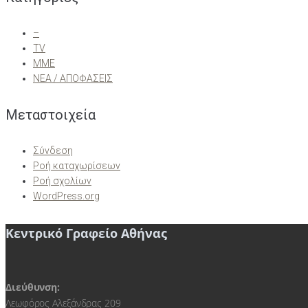
–
TV
ΜΜΕ
ΝΕΑ / ΑΠΟΦΑΣΕΙΣ
Μεταστοιχεία
Σύνδεση
Ροή καταχωρίσεων
Ροή σχολίων
WordPress.org
Κεντρικό Γραφείο Αθήνας
Διεύθυνση:
Λεωφόρος Αλεξάνδρας 209