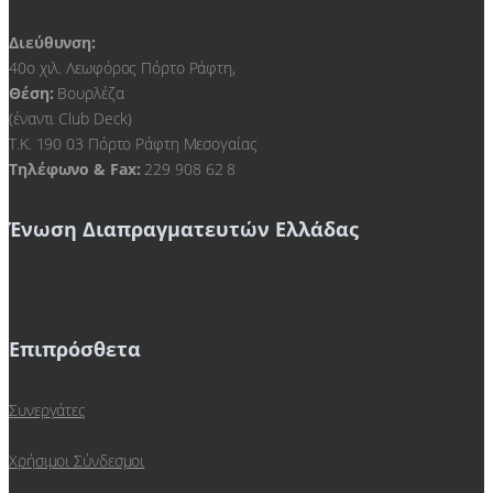
Διεύθυνση:
40ο χιλ. Λεωφόρος Πόρτο Ράφτη,
Θέση:
Βουρλέζα
(έναντι Club Deck)
Τ.Κ. 190 03 Πόρτο Ράφτη Μεσογαίας
Τηλέφωνο & Fax:
229 908 62 8
Ένωση Διαπραγματευτών Ελλάδας
Επιπρόσθετα
Συνεργάτες
Χρήσιμοι Σύνδεσμοι