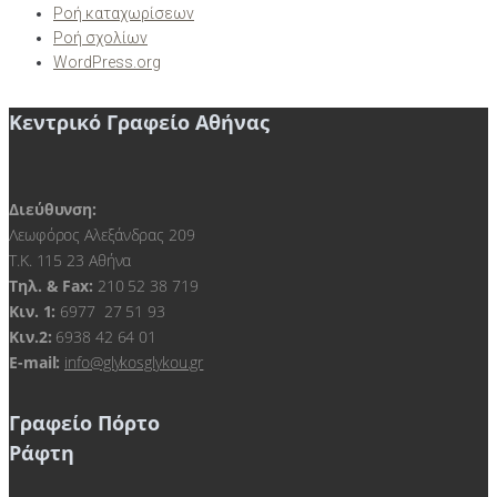
Ροή καταχωρίσεων
Ροή σχολίων
WordPress.org
Κεντρικό Γραφείο Αθήνας
Διεύθυνση:
Λεωφόρος Αλεξάνδρας 209
Τ.Κ. 115 23 Αθήνα
Τηλ. & Fax:
210 52 38 719
Kιν. 1:
6977 27 51 93
Κιν.2:
6938 42 64 01
E-mail:
info@glykosglykou.gr
Γραφείο Πόρτο
Ράφτη