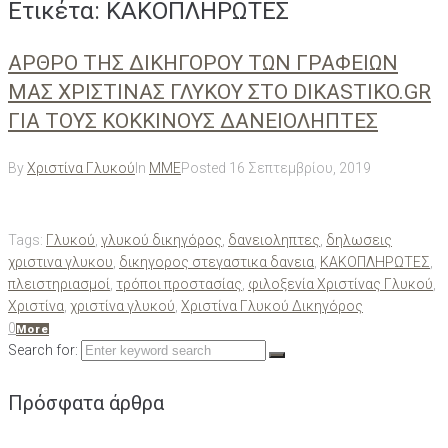
Ετικέτα:
ΚΑΚΟΠΛΗΡΩΤΕΣ
ΑΡΘΡΟ ΤΗΣ ΔΙΚΗΓΟΡΟΥ ΤΩΝ ΓΡΑΦΕΙΩΝ
ΜΑΣ ΧΡΙΣΤΙΝΑΣ ΓΛΥΚΟΥ ΣΤΟ DIKASTIKO.GR
ΓΙΑ ΤΟΥΣ ΚΟΚΚΙΝΟΥΣ ΔΑΝΕΙΟΛΗΠΤΕΣ
By
Χριστίνα Γλυκού
In
ΜΜΕ
Posted
16 Σεπτεμβρίου, 2019
Tags:
Γλυκού
,
γλυκού δικηγόρος
,
δανειοληπτες
,
δηλωσεις
χριστινα γλυκου
,
δικηγορος στεγαστικα δανεια
,
ΚΑΚΟΠΛΗΡΩΤΕΣ
,
πλειστηριασμοί
,
τρόποι προστασίας
,
φιλοξενία Χριστίνας Γλυκού
,
Χριστίνα
,
χριστίνα γλυκού
,
Χριστίνα Γλυκού Δικηγόρος
0
More
Search for:
Πρόσφατα άρθρα