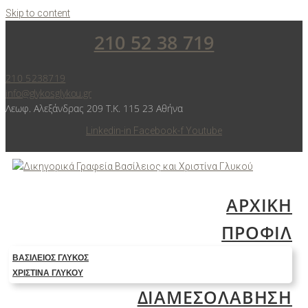
Skip to content
210 52 38 719
210 5238719
info@glykosglykou.gr
Λεωφ. Αλεξάνδρας 209 Τ.Κ. 115 23 Αθήνα
Linkedin-in
Facebook-f
Youtube
ΑΡΧΙΚΗ
ΠΡΟΦΙΛ
ΒΑΣΊΛΕΙΟΣ ΓΛΥΚΌΣ
ΧΡΙΣΤΊΝΑ ΓΛΥΚΟΎ
ΔΙΑΜΕΣΟΛΑΒΗΣΗ