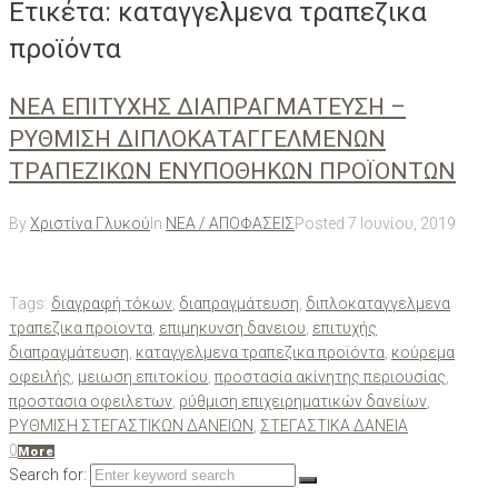
Ετικέτα:
καταγγελμενα τραπεζικα
προϊόντα
ΝΕΑ ΕΠΙΤΥΧΗΣ ΔΙΑΠΡΑΓΜΑΤΕΥΣΗ –
ΡΥΘΜΙΣΗ ΔΙΠΛΟΚΑΤΑΓΓΕΛΜΕΝΩΝ
ΤΡΑΠΕΖΙΚΩΝ ΕΝΥΠΟΘΗΚΩΝ ΠΡΟΪΟΝΤΩΝ
By
Χριστίνα Γλυκού
In
ΝΕΑ / ΑΠΟΦΑΣΕΙΣ
Posted
7 Ιουνίου, 2019
Tags:
διαγραφή τόκων
,
διαπραγμάτευση
,
διπλοκαταγγελμενα
τραπεζικα προϊοντα
,
επιμηκυνση δανειου
,
επιτυχής
διαπραγμάτευση
,
καταγγελμενα τραπεζικα προϊόντα
,
κούρεμα
οφειλής
,
μειωση επιτοκίου
,
προστασία ακίνητης περιουσίας
,
προστασια οφειλετων
,
ρύθμιση επιχειρηματικών δανείων
,
ΡΥΘΜΙΣΗ ΣΤΕΓΑΣΤΙΚΩΝ ΔΑΝΕΙΩΝ
,
ΣΤΕΓΑΣΤΙΚΑ ΔΑΝΕΙΑ
0
More
Search for: