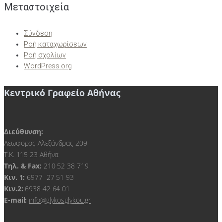
Μεταστοιχεία
Σύνδεση
Ροή καταχωρίσεων
Ροή σχολίων
WordPress.org
Κεντρικό Γραφείο Αθήνας
Διεύθυνση:
Λεωφόρος Αλεξάνδρας 209
Τ.Κ. 115 23 Αθήνα
Τηλ. & Fax:
210 52 38 719
Kιν. 1:
6977 27 51 93
Κιν.2:
6938 42 64 01
E-mail:
info@glykosglykou.gr