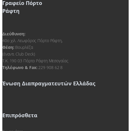
Γραφείο Πόρτο
Ράφτη
Διεύθυνση:
40ο χιλ. Λεωφόρος Πόρτο Ράφτη,
Θέση:
Βουρλέζα
(έναντι Club Deck)
Τ.Κ. 190 03 Πόρτο Ράφτη Μεσογαίας
Τηλέφωνο & Fax:
229 908 62 8
Ένωση Διαπραγματευτών Ελλάδας
Επιπρόσθετα