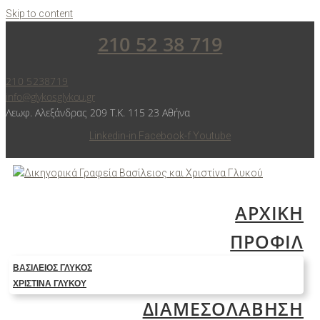
Skip to content
210 52 38 719
210 5238719
info@glykosglykou.gr
Λεωφ. Αλεξάνδρας 209 Τ.Κ. 115 23 Αθήνα
Linkedin-in
Facebook-f
Youtube
ΑΡΧΙΚΗ
ΠΡΟΦΙΛ
ΒΑΣΊΛΕΙΟΣ ΓΛΥΚΌΣ
ΧΡΙΣΤΊΝΑ ΓΛΥΚΟΎ
ΔΙΑΜΕΣΟΛΑΒΗΣΗ