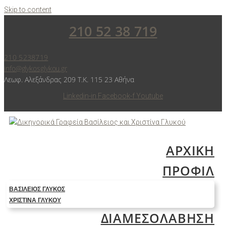
Skip to content
210 52 38 719
210 5238719
info@glykosglykou.gr
Λεωφ. Αλεξάνδρας 209 Τ.Κ. 115 23 Αθήνα
Linkedin-in
Facebook-f
Youtube
ΑΡΧΙΚΗ
ΠΡΟΦΙΛ
ΒΑΣΊΛΕΙΟΣ ΓΛΥΚΌΣ
ΧΡΙΣΤΊΝΑ ΓΛΥΚΟΎ
ΔΙΑΜΕΣΟΛΑΒΗΣΗ