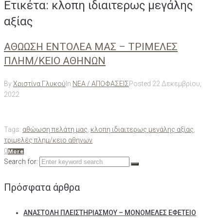
Ετικέτα:
κλοπη ιδιαιτερως μεγάλης
αξίας
ΑΘΩΩΣΗ ΕΝΤΟΛΕΑ ΜΑΣ – ΤΡΙΜΕΛΕΣ
ΠΛΗΜ/ΚΕΙΟ ΑΘΗΝΩΝ
By
Χριστίνα Γλυκού
In
ΝΕΑ / ΑΠΟΦΑΣΕΙΣ
Posted
22 Δεκεμβρίου,
2022
Tags:
αθώωση πελάτη μας
,
κλοπη ιδιαιτερως μεγάλης αξίας
,
τριμελές πλημ/κειο αθηνων
0
More
Search for:
Πρόσφατα άρθρα
ΑΝΑΣΤΟΛΗ ΠΛΕΙΣΤΗΡΙΑΣΜΟΥ – ΜΟΝΟΜΕΛΕΣ ΕΦΕΤΕΙΟ