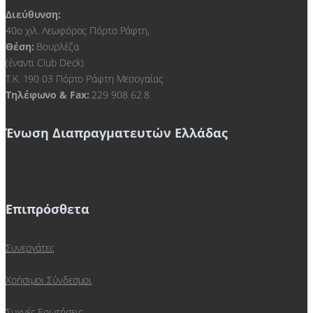
Διεύθυνση:
40ο χιλ. Λεωφόρος Πόρτο Ράφτη,
Θέση:
Βουρλέζα
(έναντι Club Deck)
Τ.Κ. 190 03 Πόρτο Ράφτη Μεσογαίας
Τηλέφωνο & Fax:
229 908 62 8
Ένωση Διαπραγματευτών Ελλάδας
Επιπρόσθετα
Συνεργάτες
Χρήσιμοι Σύνδεσμοι
Συχνές Ερωτήσεις