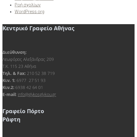
Ροή σχολίων
WordPress.org
Κεντρικό Γραφείο Αθήνας
Διεύθυνση:
Λεωφόρος Αλεξάνδρας 209
Τ.Κ. 115 23 Αθήνα
Τηλ. & Fax:
210 52 38 719
Kιν. 1:
6977 27 51 93
Κιν.2:
6938 42 64 01
E-mail:
info@glykosglykou.gr
Γραφείο Πόρτο
Ράφτη