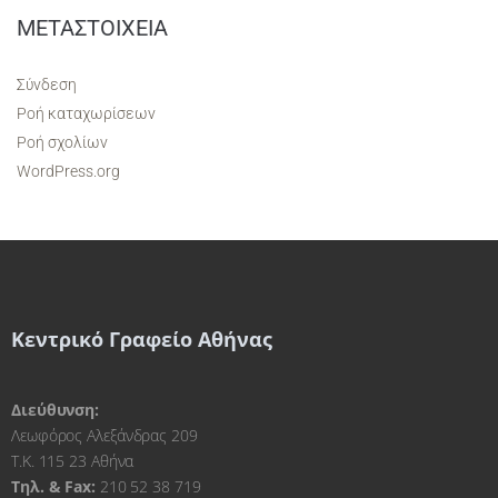
ΜΕΤΑΣΤΟΙΧΕΊΑ
Σύνδεση
Ροή καταχωρίσεων
Ροή σχολίων
WordPress.org
Κεντρικό Γραφείο Αθήνας
Διεύθυνση:
Λεωφόρος Αλεξάνδρας 209
Τ.Κ. 115 23 Αθήνα
Τηλ. & Fax:
210 52 38 719