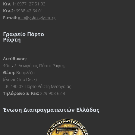
Kιν. 1:
6977 27 51 93
Κιν.2:
6938 42 64 01
E-mail:
info@glykosglykou.gr
Γραφείο Πόρτο
Ράφτη
Διεύθυνση:
40ο χιλ. Λεωφόρος Πόρτο Ράφτη,
Θέση:
Βουρλέζα
(έναντι Club Deck)
Τ.Κ. 190 03 Πόρτο Ράφτη Μεσογαίας
Τηλέφωνο & Fax:
229 908 62 8
Ένωση Διαπραγματευτών Ελλάδας