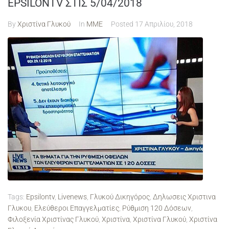
EPSILONTV ΣΤΙΣ 5/04/2018
By
Χριστίνα Γλυκού
In
ΜΜΕ
Posted
17 Απριλίου, 2018
Tags:
Epsilontv
,
Livenews
,
Γλυκού Δικηγόρος
,
Δηλωσεις Χριστινα
Γλυκου
,
Ελεύθεροι Επαγγελματίες
,
Ρύθμιση 120 Δόσεων
,
Φιλοξενία Χριστίνας Γλυκού
,
Χριστίνα
,
Χριστίνα Γλυκού
,
Χριστίνα