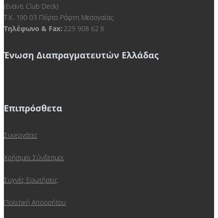
(έναντι Club Deck)
Τ.Κ. 190 03 Πόρτο Ράφτη Μεσογαίας
Τηλέφωνο & Fax:
229 908 62 8
Ένωση Διαπραγματευτών Ελλάδας
Επιπρόσθετα
Συνεργάτες
Χρήσιμοι Σύνδεσμοι
Συχνές Ερωτήσεις
Πολιτική Απορρήτου