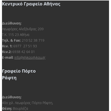
Κεντρικό Γραφείο Αθήνας
Διεύθυνση:
Λεωφόρος Αλεξάνδρας 209
Τ.Κ. 115 23 Αθήνα
Τηλ. & Fax:
210 52 38 719
Kιν. 1:
6977 27 51 93
Κιν.2:
6938 42 64 01
E-mail:
info@glykosglykou.gr
Γραφείο Πόρτο
Ράφτη
Διεύθυνση:
40ο χιλ. Λεωφόρος Πόρτο Ράφτη,
Θέση:
Βουρλέζα