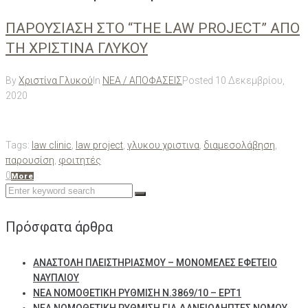
ΠΑΡΟΥΣΙΑΣΗ ΣΤΟ “THE LAW PROJECT” ΑΠΟ
ΤΗ ΧΡΙΣΤΙΝΑ ΓΛΥΚΟΥ
By
Χριστίνα Γλυκού
In
ΝΕΑ / ΑΠΟΦΑΣΕΙΣ
Posted
10 Δεκεμβρίου,
2020
Tags:
law clinic
,
law project
,
γλυκου χριστινα
,
διαμεσολάβηση
,
παρουσίση
,
φοιτητές
0
More
Search
for:
Πρόσφατα άρθρα
ΑΝΑΣΤΟΛΗ ΠΛΕΙΣΤΗΡΙΑΣΜΟΥ – ΜΟΝΟΜΕΛΕΣ ΕΦΕΤΕΙΟ
ΝΑΥΠΛΙΟΥ
ΝΕΑ ΝΟΜΟΘΕΤΙΚΗ ΡΥΘΜΙΣΗ Ν.3869/10 – ΕΡΤ1