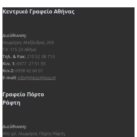
Κεντρικό Γραφείο Αθήνας
Διεύθυνση:
Λεωφόρος Αλεξάνδρας 209
Τ.Κ. 115 23 Αθήνα
Τηλ. & Fax:
210 52 38 719
Kιν. 1:
6977 27 51 93
Κιν.2:
6938 42 64 01
E-mail:
info@glykosglykou.gr
Γραφείο Πόρτο
Ράφτη
Διεύθυνση:
40ο χιλ. Λεωφόρος Πόρτο Ράφτη,