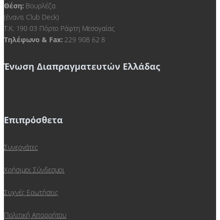
Θέση:
Βουρλέζα
(έναντι Club Deck)
Τ.Κ. 190 03 Πόρτο Ράφτη Μεσογαίας
Τηλέφωνο & Fax:
229 908 62 8
Ένωση Διαπραγματευτών Ελλάδας
Επιπρόσθετα
Συνεργάτες
Χρήσιμοι Σύνδεσμοι
Συχνές Ερωτήσεις
Πολιτική Απορρήτου