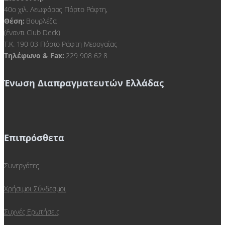
40ο χιλ. Λεωφόρος Πόρτο Ράφτη,
Θέση:
Βουρλέζα
(έναντι Club Deck)
Τ.Κ. 190 03 Πόρτο Ράφτη Μεσογαίας
Τηλέφωνο & Fax:
229 908 62 8
Ένωση Διαπραγματευτών Ελλάδας
Επιπρόσθετα
Συνεργάτες
Χρήσιμοι Σύνδεσμοι
Συχνές Ερωτήσεις