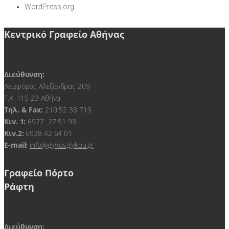
WordPress.org
Κεντρικό Γραφείο Αθήνας
Διεύθυνση:
Λεωφόρος Αλεξάνδρας 209
Τ.Κ. 115 23 Αθήνα
Τηλ. & Fax:
210 52 38 719
Kιν. 1:
6977 27 51 93
Κιν.2:
6938 42 64 01
E-mail:
info@glykosglykou.gr
Γραφείο Πόρτο
Ράφτη
Διεύθυνση: