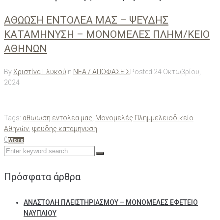
AΘΩΩΣΗ ΕΝΤΟΛΕΑ ΜΑΣ – ΨΕΥΔΗΣ
ΚΑΤΑΜΗΝΥΣΗ – ΜΟΝΟΜΕΛΕΣ ΠΛΗΜ/ΚΕΙΟ
ΑΘΗΝΩΝ
By
Χριστίνα Γλυκού
In
ΝΕΑ / ΑΠΟΦΑΣΕΙΣ
Posted
24 Οκτωβρίου,
2024
Tags:
αθωωση εντολεα μας
,
Μονομελές Πλημμελειοδικείο
Αθηνών
,
ψευδης καταμηνυση
0
More
Search
for:
Πρόσφατα άρθρα
ΑΝΑΣΤΟΛΗ ΠΛΕΙΣΤΗΡΙΑΣΜΟΥ – ΜΟΝΟΜΕΛΕΣ ΕΦΕΤΕΙΟ
ΝΑΥΠΛΙΟΥ