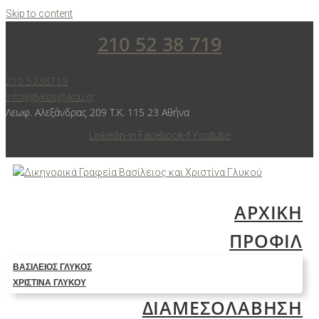
Skip to content
210 52 38 719
210 5238719
info@glykosglykou.gr
Λεωφ. Αλεξάνδρας 209 Τ.Κ. 115 23 Αθήνα
Linkedin-in
Facebook-f
Youtube
ΑΡΧΙΚΗ
ΠΡΟΦΙΛ
ΒΑΣΊΛΕΙΟΣ ΓΛΥΚΌΣ
ΧΡΙΣΤΊΝΑ ΓΛΥΚΟΎ
ΔΙΑΜΕΣΟΛΑΒΗΣΗ