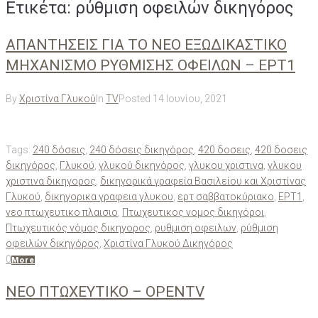
Ετικέτα:
ρύθμιση οφειλών δικηγόρος
ΑΠΑΝΤΗΣΕΙΣ ΓΙΑ ΤΟ ΝΕΟ ΕΞΩΔΙΚΑΣΤΙΚΟ
ΜΗΧΑΝΙΣΜΟ ΡΥΘΜΙΣΗΣ ΟΦΕΙΛΩΝ – ΕΡΤ1
By
Χριστίνα Γλυκού
In
TV
Posted
14 Ιουνίου, 2021
Tags:
240 δόσεις
,
240 δόσεις δικηγόρος
,
420 δοσεις
,
420 δοσεις
δικηγόρος
,
Γλυκού
,
γλυκού δικηγόρος
,
γλυκου χριστινα
,
γλυκου
χριστινα δικηγορος
,
δικηγορικά γραφεία Βασιλείου και Χριστίνας
Γλυκού
,
δικηγορικα γραφεια γλυκου
,
ερτ σαββατοκύριακο
,
ΕΡΤ1
,
νεο πτωχευτικο πλαισιο
,
Πτωχευτικος νομος δικηγόροι
,
Πτωχευτικός νόμος δικηγορος
,
ρυθμιση οφειλων
,
ρύθμιση
οφειλών δικηγόρος
,
Χριστίνα Γλυκού Δικηγόρος
0
More
ΝΕΟ ΠΤΩΧΕΥΤΙΚΟ – OPENTV