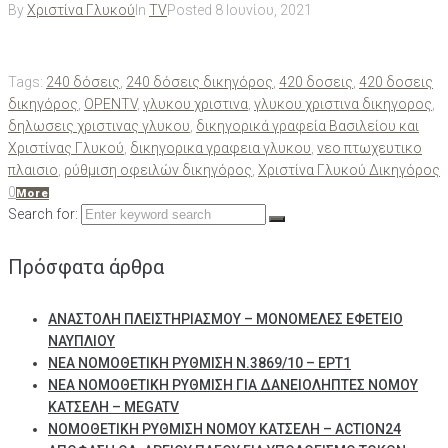
By
Χριστίνα Γλυκού
In
TV
Posted
8 Ιουνίου, 2021
Tags:
240 δόσεις
,
240 δόσεις δικηγόρος
,
420 δοσεις
,
420 δοσεις
δικηγόρος
,
OPENTV
,
γλυκου χριστινα
,
γλυκου χριστινα δικηγορος
,
δηλωσεις χριστινας γλυκου
,
δικηγορικά γραφεία Βασιλείου και
Χριστίνας Γλυκού
,
δικηγορικα γραφεια γλυκου
,
νεο πτωχευτικο
πλαισιο
,
ρύθμιση οφειλών δικηγόρος
,
Χριστίνα Γλυκού Δικηγόρος
0
More
Search for:
Πρόσφατα άρθρα
ΑΝΑΣΤΟΛΗ ΠΛΕΙΣΤΗΡΙΑΣΜΟΥ – ΜΟΝΟΜΕΛΕΣ ΕΦΕΤΕΙΟ
ΝΑΥΠΛΙΟΥ
ΝΕΑ ΝΟΜΟΘΕΤΙΚΗ ΡΥΘΜΙΣΗ Ν.3869/10 – ΕΡΤ1
ΝΕΑ ΝΟΜΟΘΕΤΙΚΗ ΡΥΘΜΙΣΗ ΓΙΑ ΔΑΝΕΙΟΛΗΠΤΕΣ ΝΟΜΟΥ
ΚΑΤΣΕΛΗ – MEGATV
ΝΟΜΟΘΕΤΙΚΗ ΡΥΘΜΙΣΗ ΝΟΜΟΥ ΚΑΤΣΕΛΗ – ACTION24