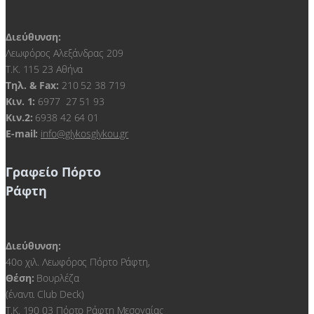
Διεύθυνση:
Λεωφόρος Αλεξάνδρας 209
Τ.Κ. 115 23 Αθήνα
Τηλ. & Fax:
210 52 38 719
Kιν. 1:
6977 27 51 93
Κιν.2:
6938 42 64 01
E-mail:
info@glykosglykou.gr
Γραφείο Πόρτο
Ράφτη
Διεύθυνση:
40ο χιλ. Λεωφόρος Πόρτο Ράφτη,
Θέση:
Βουρλέζα
(έναντι Club Deck)
Τ.Κ. 190 03 Πόρτο Ράφτη Μεσογαίας