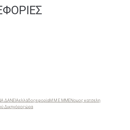
ΕΦΟΡΙΕΣ
Α ΔΑΝΕΙΑ
ελλάδος
εφορία
Μ.Μ.Ε.
ΜΜΕ
Νομος κατσελη
ού Δικηγόρος
ώρα