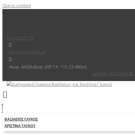
Skip to content
210 5238719
info@glykosglykou.gr
Λεωφ. Αλεξάνδρας 209 Τ.Κ. 115 23 Αθήνα
Linkedin-in
Facebook-
ΒΑΣΊΛΕΙΟΣ ΓΛΥΚΌΣ
ΧΡΙΣΤΊΝΑ ΓΛΥΚΟΎ