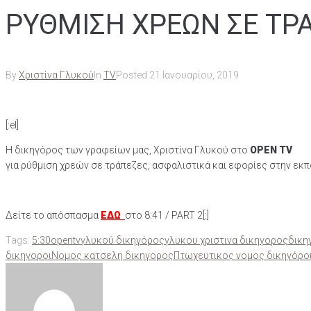
ΡΥΘΜΙΣΗ ΧΡΕΩΝ ΣΕ ΤΡΑ
By
Χριστίνα Γλυκού
In
TV
Posted
21 Ιανουαρίου, 2019
[:el]
Η δικηγόρος των γραφείων μας, Χριστίνα Γλυκού στο
OPEN TV
για ρύθμιση χρεών σε τράπεζες, ασφαλιστικά και εφορίες στην εκ
Δείτε το απόσπασμα
ΕΔΩ
στο 8:41 / PART 2[:]
Tags:
5:30
open
tv
γλυκού δικηγόρος
γλυκου χριστινα δικηγορος
δικη
δικηγοροι
Νομος κατσελη δικηγορος
Πτωχευτικος νομος δικηγόρο