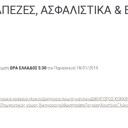
ΠΕΖΕΣ, ΑΣΦΑΛΙΣΤΙΚΑ & 
πομπή
ΩΡΑ ΕΛΛΑΔΟΣ 5:30
την Παρασκευή 18/01/2019
γορικα γραφεια γλυκου
Δικηγοροι πρωτη κατοικια
ΔΙΚΗΓΟΡΟΣ ΚΟΚΚΙΝ
ι
Πτωχευτικός νόμος δικηγορος
ρύθμιση
τράπεζες
χρεη
Χριστίνα Γλυκ