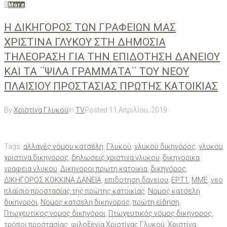
0
More
Η ΔΙΚΗΓΟΡΟΣ ΤΩΝ ΓΡΑΦΕΙΩΝ ΜΑΣ
ΧΡΙΣΤΙΝΑ ΓΛΥΚΟΥ ΣΤΗ ΔΗΜΟΣΙΑ
ΤΗΛΕΟΡΑΣΗ ΓΙΑ ΤΗΝ ΕΠΙΔΟΤΗΣΗ ΔΑΝΕΙΟΥ
ΚΑΙ ΤΑ ΄΄ΨΙΛΑ ΓΡΑΜΜΑΤΑ΄΄ ΤΟΥ ΝΕΟΥ
ΠΛΑΙΣΙΟΥ ΠΡΟΣΤΑΣΙΑΣ ΠΡΩΤΗΣ ΚΑΤΟΙΚΙΑΣ
By
Χριστίνα Γλυκού
In
TV
Posted
11 Απριλίου, 2019
Tags:
αλλαγές νόμου κατσέλη
,
Γλυκού
,
γλυκού δικηγόρος
,
γλυκου
χριστινα δικηγορος
,
δηλωσεις χριστινα γλυκου
,
δικηγορικα
γραφεια γλυκου
,
Δικηγοροι πρωτη κατοικια
,
δικηγόρος
,
ΔΙΚΗΓΟΡΟΣ ΚΟΚΚΙΝΑ ΔΑΝΕΙΑ
,
επιδοτηση δανείου
,
ΕΡΤ1
,
ΜΜΕ
,
νεο
πλαίσιο προστασίας της πρώτης κατοικίας
,
Νομος κατσελη
δικηγοροι
,
Νομος κατσελη δικηγορος
,
πρώτη είδηση
,
Πτωχευτικος νομος δικηγόροι
,
Πτωχευτικός νόμος δικηγορος
,
τρόποι προστασίας
,
φιλοξενία Χριστίνας Γλυκού
,
Χριστίνα
,