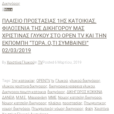
Δικηγόρος
0
More
ΠΛΑΙΣΙΟ ΠΡΟΣΤΑΣΙΑΣ 1ΗΣ ΚΑΤΟΙΚΙΑΣ.
ΦΙΛΟΞΕΝΙΑ ΤΗΣ ΔΙΚΗΓΟΡΟΥ ΜΑΣ
ΧΡΙΣΤΙΝΑΣ ΓΛΥΚΟΥ ΣΤΟ ΟPEN TV ΚΑΙ ΤΗΝ
ΕΚΠΟΜΠΗ “ΤΩΡΑ..Ο,ΤΙ ΣΥΜΒΑΙΝΕΙ”
02/03/2019
By
Χριστίνα Γλυκού
In
TV
Posted
6 Μαρτίου, 2019
Tags:
1ης κατοικίας
,
OPENTV
,
tv
,
Γλυκού
,
γλυκού δικηγόρος
,
γλυκου χριστινα δικηγορος
,
δικηγορικα γραφεια γλυκου
,
Δικηγοροι πρωτη κατοικια
,
δικηγόρος
,
ΔΙΚΗΓΟΡΟΣ ΚΟΚΚΙΝΑ
ΔΑΝΕΙΑ
,
Μ.Μ.Ε.
,
Μαυραγάνη
,
ΜΜΕ
,
Νομος κατσελη δικηγοροι
,
Νομος κατσελη δικηγορος
,
πλαίσιο
,
προστασίας
,
Πτωχευτικος
νομος δικηγόροι
,
Πτωχευτικός νόμος δικηγορος
,
Φαίη
,
Χριστίνα
,