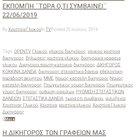
EKΠΟΜΠΗ ΄΄ΤΩΡΑ Ο,ΤΙ ΣΥΜΒΑΙΝΕΙ΄΄
22/06/2019
By
Χριστίνα Γλυκού
In
TV
Posted
25 Ιουνίου, 2019
Tags:
OPENTV
,
Γλυκού
,
γλυκού δικηγόρος
,
γλυκου χριστινα
δικηγορος
,
δηλωσεις χριστινα γλυκου
,
δικηγορικα γραφεια
γλυκου
,
Δικηγοροι πρωτη κατοικια
,
δικηγόρος
,
ΔΙΚΗΓΟΡΟΣ
ΚΟΚΚΙΝΑ ΔΑΝΕΙΑ
,
δικηγορος στεγαστικα δανεια
,
εθελοντικη
παραδοση ακινητου
,
ΜΜΕ
,
Νομος κατσελη δικηγοροι
,
Νομος
κατσελη δικηγορος
,
Πτωχευτικος νομος δικηγόροι
,
Πτωχευτικός
νόμος δικηγορος
,
ρυθμιση οφειλων
,
ΡΥΘΜΙΣΗ ΣΤΕΓΑΣΤΙΚΩΝ
ΔΑΝΕΙΩΝ
,
ΣΤΕΓΑΣΤΙΚΑ ΔΑΝΕΙΑ
,
τωρα οτι συμβαινει
,
φιλοξενία
Χριστίνας Γλυκού
,
Χριστίνα
,
χριστίνα γλυκού
,
Χριστίνα Γλυκού
Δικηγόρος
0
More
Η ΔΙΚΗΓΟΡΟΣ ΤΩΝ ΓΡΑΦΕΙΩΝ ΜΑΣ