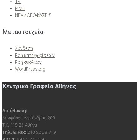
TV
ΜΜΕ
ΝΕΑ / ΑΠΟΦΑΣΕΙΣ
Μεταστοιχεία
Σύνδεση
Ροή καταχωρίσεων
Ροή σχολίων
WordPress.org
Κεντρικό Γραφείο Αθήνας
Διεύθυνση:
Λεωφόρος Αλεξάνδρας 209
Τ.Κ. 115 23 Αθήνα
Τηλ. & Fax:
210 52 38 719
Kιν. 1:
6977 27 51 93