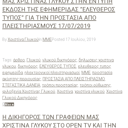
ΜΑΣ ΧΡΙΣΤΙΝΑΣ ΓΛΥΚΟΥ ΣΤΗΝ ΕΝΤΥΠΗ
ΕΚΔΟΣΗ ΤΗΣ ΕΦΗΜΕΡΙΔΑΣ ”ΕΛΕΥΘΕΡΟΣ
ΤΥΠΟΣ” ΓΙΑ ΤΗΝ ΠΡΟΣΤΑΣΙΑ ΑΠΟ
ΠΛΕΙΣΤΗΡΙΑΣΜΟΥΣ 17/07/2019
By
Χριστίνα Γλυκού
In
ΜΜΕ
Posted
17 Ιουλίου, 2019
Tags:
άρθρο
,
Γλυκού
,
γλυκού δικηγόρος
,
δηλωσεις χριστινα
γλυκου
,
δικηγόρος
,
ΕΛΕΥΘΕΡΟΣ ΤΥΠΟΣ
,
ελευθερος τυπος
εφημερίδα
,
ηλεκτρονικοί πλειστηριασμοί
,
ΜΜΕ
,
προστασία
ακίνητης περιουσίας
,
ΠΡΟΣΤΑΣΙΑ ΑΠΟ ΠΛΕΙΣΤΗΡΙΑΣΜΟ
,
ΣΤΕΓΑΣΤΙΚΑ ΔΑΝΕΙΑ
,
τρόποι προστασίας
,
τρόποι ρύθμισης
,
φιλοξενία Χριστίνας Γλυκού
,
Χριστίνα
,
χριστίνα γλυκού
,
Χριστίνα
Γλυκού Δικηγόρος
0
More
Η ΔΙΚΗΓΟΡΟΣ ΤΩΝ ΓΡΑΦΕΙΩΝ ΜΑΣ
ΧΡΙΣΤΙΝΑ ΓΛΥΚΟΥ ΣΤΟ OPEN TV KAI THN