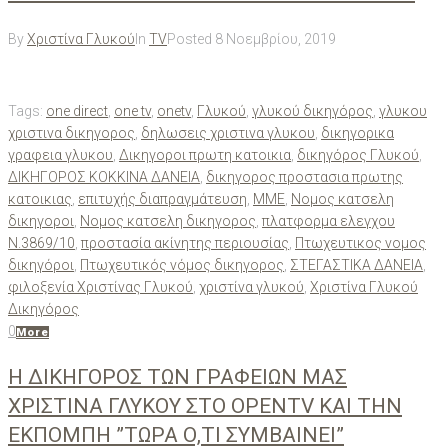
By
Χριστίνα Γλυκού
In
TV
Posted
8 Νοεμβρίου, 2019
Tags:
one direct
,
one tv
,
onetv
,
Γλυκού
,
γλυκού δικηγόρος
,
γλυκου
χριστινα δικηγορος
,
δηλωσεις χριστινα γλυκου
,
δικηγορικα
γραφεια γλυκου
,
Δικηγοροι πρωτη κατοικια
,
δικηγόρος Γλυκού
,
ΔΙΚΗΓΟΡΟΣ ΚΟΚΚΙΝΑ ΔΑΝΕΙΑ
,
δικηγορος προστασια πρωτης
κατοικιας
,
επιτυχής διαπραγμάτευση
,
ΜΜΕ
,
Νομος κατσελη
δικηγοροι
,
Νομος κατσελη δικηγορος
,
πλατφορμα ελεγχου
Ν.3869/10
,
προστασία ακίνητης περιουσίας
,
Πτωχευτικος νομος
δικηγόροι
,
Πτωχευτικός νόμος δικηγορος
,
ΣΤΕΓΑΣΤΙΚΑ ΔΑΝΕΙΑ
,
φιλοξενία Χριστίνας Γλυκού
,
χριστίνα γλυκού
,
Χριστίνα Γλυκού
Δικηγόρος
0
More
Η ΔΙΚΗΓΟΡΟΣ ΤΩΝ ΓΡΑΦΕΙΩΝ ΜΑΣ
ΧΡΙΣΤΙΝΑ ΓΛΥΚΟΥ ΣΤΟ OPENTV ΚΑΙ ΤΗΝ
ΕΚΠΟΜΠΗ ”ΤΩΡΑ Ο,ΤΙ ΣΥΜΒΑΙΝΕΙ”