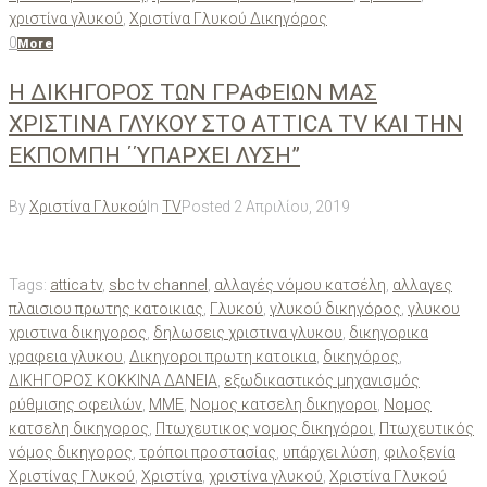
χριστίνα γλυκού
,
Χριστίνα Γλυκού Δικηγόρος
0
More
Η ΔΙΚΗΓΟΡΟΣ ΤΩΝ ΓΡΑΦΕΙΩΝ ΜΑΣ
ΧΡΙΣΤΙΝΑ ΓΛΥΚΟΥ ΣΤΟ ΑTTICA TV ΚΑΙ ΤΗΝ
ΕΚΠΟΜΠΗ ΄΄ΥΠΑΡΧΕΙ ΛΥΣΗ”
By
Χριστίνα Γλυκού
In
TV
Posted
2 Απριλίου, 2019
Tags:
attica tv
,
sbc tv channel
,
αλλαγές νόμου κατσέλη
,
αλλαγες
πλαισιου πρωτης κατοικιας
,
Γλυκού
,
γλυκού δικηγόρος
,
γλυκου
χριστινα δικηγορος
,
δηλωσεις χριστινα γλυκου
,
δικηγορικα
γραφεια γλυκου
,
Δικηγοροι πρωτη κατοικια
,
δικηγόρος
,
ΔΙΚΗΓΟΡΟΣ ΚΟΚΚΙΝΑ ΔΑΝΕΙΑ
,
εξωδικαστικός μηχανισμός
ρύθμισης οφειλών
,
ΜΜΕ
,
Νομος κατσελη δικηγοροι
,
Νομος
κατσελη δικηγορος
,
Πτωχευτικος νομος δικηγόροι
,
Πτωχευτικός
νόμος δικηγορος
,
τρόποι προστασίας
,
υπάρχει λύση
,
φιλοξενία
Χριστίνας Γλυκού
,
Χριστίνα
,
χριστίνα γλυκού
,
Χριστίνα Γλυκού