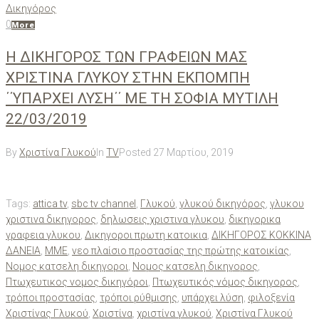
Δικηγόρος
0
More
Η ΔΙΚΗΓΟΡΟΣ ΤΩΝ ΓΡΑΦΕΙΩΝ ΜΑΣ
ΧΡΙΣΤΙΝΑ ΓΛΥΚΟΥ ΣΤΗΝ ΕΚΠΟΜΠΗ
΄΄ΥΠΑΡΧΕΙ ΛΥΣΗ΄΄ ΜΕ ΤΗ ΣΟΦΙΑ ΜΥΤΙΛΗ
22/03/2019
By
Χριστίνα Γλυκού
In
TV
Posted
27 Μαρτίου, 2019
Tags:
attica tv
,
sbc tv channel
,
Γλυκού
,
γλυκού δικηγόρος
,
γλυκου
χριστινα δικηγορος
,
δηλωσεις χριστινα γλυκου
,
δικηγορικα
γραφεια γλυκου
,
Δικηγοροι πρωτη κατοικια
,
ΔΙΚΗΓΟΡΟΣ ΚΟΚΚΙΝΑ
ΔΑΝΕΙΑ
,
ΜΜΕ
,
νεο πλαίσιο προστασίας της πρώτης κατοικίας
,
Νομος κατσελη δικηγοροι
,
Νομος κατσελη δικηγορος
,
Πτωχευτικος νομος δικηγόροι
,
Πτωχευτικός νόμος δικηγορος
,
τρόποι προστασίας
,
τρόποι ρύθμισης
,
υπάρχει λύση
,
φιλοξενία
Χριστίνας Γλυκού
,
Χριστίνα
,
χριστίνα γλυκού
,
Χριστίνα Γλυκού