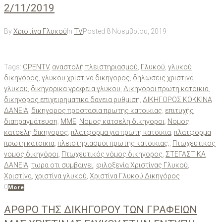
2/11/2019
By
Χριστίνα Γλυκού
In
TV
Posted
8 Νοεμβρίου, 2019
Tags:
OPENTV
,
αναστολή πλειστηριασμού
,
Γλυκού
,
γλυκού
δικηγόρος
,
γλυκου χριστινα δικηγορος
,
δηλωσεις χριστινα
γλυκου
,
δικηγορικα γραφεια γλυκου
,
Δικηγοροι πρωτη κατοικια
,
δικηγορος επιχειρηματικα δανεια ρυθμιση
,
ΔΙΚΗΓΟΡΟΣ ΚΟΚΚΙΝΑ
ΔΑΝΕΙΑ
,
δικηγορος προστασια πρωτης κατοικιας
,
επιτυχής
διαπραγμάτευση
,
ΜΜΕ
,
Νομος κατσελη δικηγοροι
,
Νομος
κατσελη δικηγορος
,
πλατφορμα για πρωτη κατοικια
,
πλατφορμα
πρωτη κατοικια
,
πλειστηριασμοι πρωτης κατοικιας;
,
Πτωχευτικος
νομος δικηγόροι
,
Πτωχευτικός νόμος δικηγορος
,
ΣΤΕΓΑΣΤΙΚΑ
ΔΑΝΕΙΑ
,
τωρα οτι συμβαινει
,
φιλοξενία Χριστίνας Γλυκού
,
Χριστίνα
,
χριστίνα γλυκού
,
Χριστίνα Γλυκού Δικηγόρος
0
More
ΑΡΘΡΟ ΤΗΣ ΔΙΚΗΓΟΡΟΥ ΤΩΝ ΓΡΑΦΕΙΩΝ