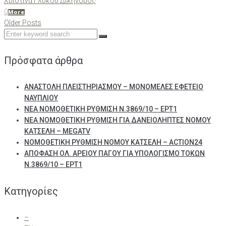
Χριστίνα Γλυκού Δικηγόρος
0
More
Πλοήγηση
Older
Older Posts
Posts
Search
άρθρων
for:
Πρόσφατα άρθρα
ΑΝΑΣΤΟΛΗ ΠΛΕΙΣΤΗΡΙΑΣΜΟΥ – ΜΟΝΟΜΕΛΕΣ ΕΦΕΤΕΙΟ
ΝΑΥΠΛΙΟΥ
ΝΕΑ ΝΟΜΟΘΕΤΙΚΗ ΡΥΘΜΙΣΗ Ν.3869/10 – ΕΡΤ1
ΝΕΑ ΝΟΜΟΘΕΤΙΚΗ ΡΥΘΜΙΣΗ ΓΙΑ ΔΑΝΕΙΟΛΗΠΤΕΣ ΝΟΜΟΥ
ΚΑΤΣΕΛΗ – MEGATV
ΝΟΜΟΘΕΤΙΚΗ ΡΥΘΜΙΣΗ ΝΟΜΟΥ ΚΑΤΣΕΛΗ – ACTION24
ΑΠΟΦΑΣΗ ΟΛ. ΑΡΕΙΟΥ ΠΑΓΟΥ ΓΙΑ ΥΠΟΛΟΓΙΣΜΟ ΤΟΚΩΝ
Ν.3869/10 – ΕΡΤ1
Kατηγορίες
–