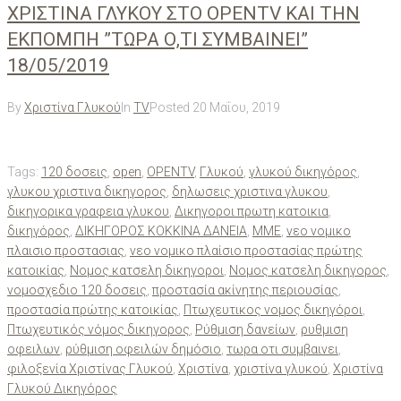
ΧΡΙΣΤΙΝΑ ΓΛΥΚΟΥ ΣΤΟ OPENTV KAI THN
EKΠΟΜΠΗ ”ΤΩΡΑ Ο,ΤΙ ΣΥΜΒΑΙΝΕΙ”
18/05/2019
By
Χριστίνα Γλυκού
In
TV
Posted
20 Μαΐου, 2019
Tags:
120 δοσεις
,
open
,
OPENTV
,
Γλυκού
,
γλυκού δικηγόρος
,
γλυκου χριστινα δικηγορος
,
δηλωσεις χριστινα γλυκου
,
δικηγορικα γραφεια γλυκου
,
Δικηγοροι πρωτη κατοικια
,
δικηγόρος
,
ΔΙΚΗΓΟΡΟΣ ΚΟΚΚΙΝΑ ΔΑΝΕΙΑ
,
ΜΜΕ
,
νεο νομικο
πλαισιο προστασιας
,
νεο νομικο πλαίσιο προστασίας πρώτης
κατοικίας
,
Νομος κατσελη δικηγοροι
,
Νομος κατσελη δικηγορος
,
νομοσχεδιο 120 δοσεις
,
προστασία ακίνητης περιουσίας
,
προστασία πρώτης κατοικίας
,
Πτωχευτικος νομος δικηγόροι
,
Πτωχευτικός νόμος δικηγορος
,
Ρύθμιση δανείων
,
ρυθμιση
οφειλων
,
ρύθμιση οφειλών δημόσιο
,
τωρα οτι συμβαινει
,
φιλοξενία Χριστίνας Γλυκού
,
Χριστίνα
,
χριστίνα γλυκού
,
Χριστίνα
Γλυκού Δικηγόρος