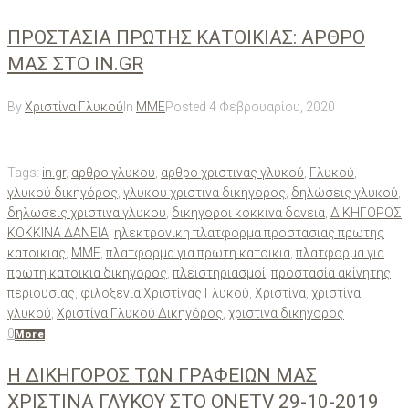
ΠΡΟΣΤΑΣΙΑ ΠΡΩΤΗΣ ΚΑΤΟΙΚΙΑΣ: AΡΘΡΟ
ΜΑΣ ΣΤΟ IN.GR
By
Χριστίνα Γλυκού
In
ΜΜΕ
Posted
4 Φεβρουαρίου, 2020
Tags:
in.gr
,
αρθρο γλυκου
,
αρθρο χριστινας γλυκού
,
Γλυκού
,
γλυκού δικηγόρος
,
γλυκου χριστινα δικηγορος
,
δηλώσεις γλυκού
,
δηλωσεις χριστινα γλυκου
,
δικηγοροι κοκκινα δανεια
,
ΔΙΚΗΓΟΡΟΣ
ΚΟΚΚΙΝΑ ΔΑΝΕΙΑ
,
ηλεκτρονικη πλατφορμα προστασιας πρωτης
κατοικιας
,
ΜΜΕ
,
πλατφορμα για πρωτη κατοικια
,
πλατφορμα για
πρωτη κατοικια δικηγορος
,
πλειστηριασμοί
,
προστασία ακίνητης
περιουσίας
,
φιλοξενία Χριστίνας Γλυκού
,
Χριστίνα
,
χριστίνα
γλυκού
,
Χριστίνα Γλυκού Δικηγόρος
,
χριστινα δικηγορος
0
More
H ΔΙΚΗΓΟΡΟΣ ΤΩΝ ΓΡΑΦΕΙΩΝ ΜΑΣ
ΧΡΙΣΤΙΝΑ ΓΛΥΚΟΥ ΣΤΟ ONETV 29-10-2019