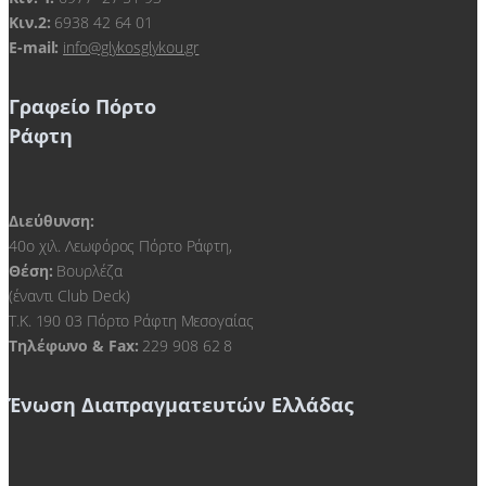
Κιν.2:
6938 42 64 01
E-mail:
info@glykosglykou.gr
Γραφείο Πόρτο
Ράφτη
Διεύθυνση:
40ο χιλ. Λεωφόρος Πόρτο Ράφτη,
Θέση:
Βουρλέζα
(έναντι Club Deck)
Τ.Κ. 190 03 Πόρτο Ράφτη Μεσογαίας
Τηλέφωνο & Fax:
229 908 62 8
Ένωση Διαπραγματευτών Ελλάδας