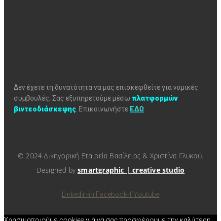
Δεν έχετε τη δυνατότητα να μας επισκεφθείτε για νομικές
συμβουλές; Σας εξυπηρετούμε μέσω
πλατφορμών
βιντεοδιάσκεψης
.
Επικοινωνήστε
ΕΔΩ
© 2024 Δικηγορική Εταιρεία Βασίλειος & Χριστίνα Γλυκού.
Designed by
smartgraphic | creative studio
Linkedin-in
Facebook-f
Youtube
Χρησιμοποιούμε cookies για να σας προσφέρουμε την καλύτερη