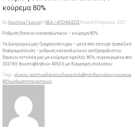
κούρεμα 80%
By
Χριστίνα Γλυκού
In
ΝΕΑ / ΑΠΟΦΑΣΕΙΣ
Posted
8 Απριλίου, 2021
Ρύθμιση δανείου καταναλωτικού – κούρεμα 80%
Τα Δικηγορικά μας Γραφεία πέτυχαν – μετά από επιτυχή τραπεζική
διαπραγμάτευση – ρύθμιση καταναλωτικού ανεξασφάλιστου
δανείου εντολέα μας με κούρεμα οφειλής 85%, συγκεκριμένα απο
20218 Ε θα καταβληθούν 4050 Ε με διαγραφή υπολοίπου.
Tags:
γλυκου χριστινα
δανείου
διαμεσολάβηση
δικηγόρος
κούρεμα
80%
ρύθμιση
στεγαστικού