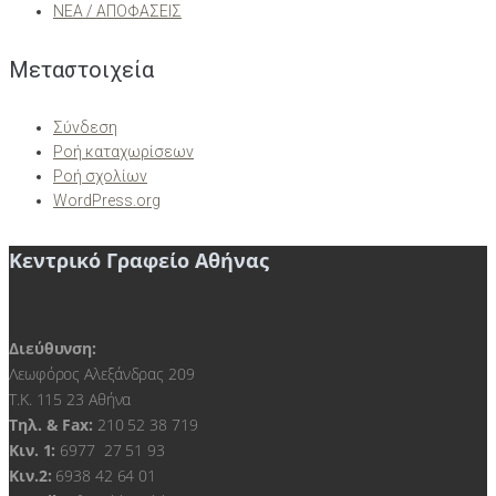
ΝΕΑ / ΑΠΟΦΑΣΕΙΣ
Μεταστοιχεία
Σύνδεση
Ροή καταχωρίσεων
Ροή σχολίων
WordPress.org
Κεντρικό Γραφείο Αθήνας
Διεύθυνση:
Λεωφόρος Αλεξάνδρας 209
Τ.Κ. 115 23 Αθήνα
Τηλ. & Fax:
210 52 38 719
Kιν. 1:
6977 27 51 93
Κιν.2:
6938 42 64 01