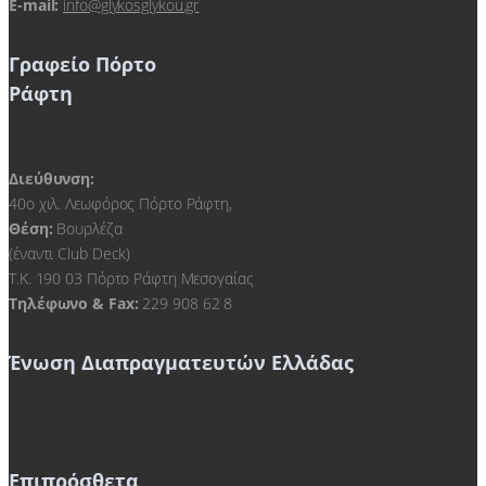
E-mail:
info@glykosglykou.gr
Γραφείο Πόρτο
Ράφτη
Διεύθυνση:
40ο χιλ. Λεωφόρος Πόρτο Ράφτη,
Θέση:
Βουρλέζα
(έναντι Club Deck)
Τ.Κ. 190 03 Πόρτο Ράφτη Μεσογαίας
Τηλέφωνο & Fax:
229 908 62 8
Ένωση Διαπραγματευτών Ελλάδας
Επιπρόσθετα