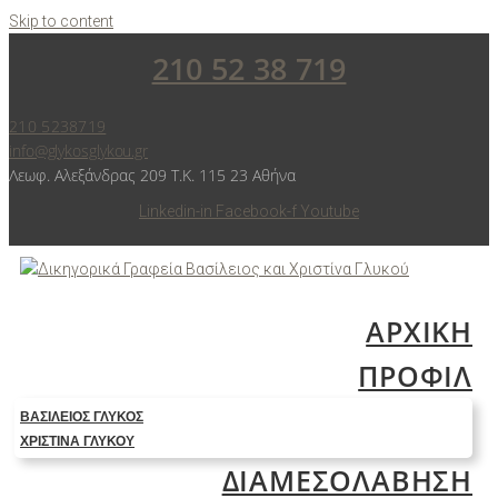
Skip to content
210 52 38 719
210 5238719
info@glykosglykou.gr
Λεωφ. Αλεξάνδρας 209 Τ.Κ. 115 23 Αθήνα
Linkedin-in
Facebook-f
Youtube
ΑΡΧΙΚΗ
ΠΡΟΦΙΛ
ΒΑΣΊΛΕΙΟΣ ΓΛΥΚΌΣ
ΧΡΙΣΤΊΝΑ ΓΛΥΚΟΎ
ΔΙΑΜΕΣΟΛΑΒΗΣΗ