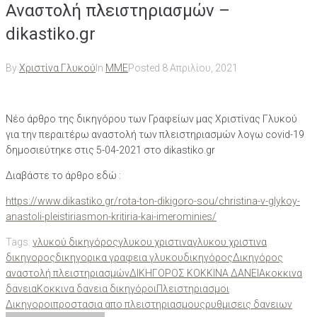
Αναστολή πλειστηριασμών –
dikastiko.gr
By
Χριστίνα Γλυκού
In
ΜΜΕ
Posted
8 Απριλίου, 2021
Νέο άρθρο της δικηγόρου των Γραφείων μας Χριστίνας Γλυκού
για την περαιτέρω αναστολή των πλειστηριασμών λογω covid-19
δημοσιεύτηκε στις 5-04-2021 στο dikastiko.gr
Διαβάστε το άρθρο εδώ :
https://www.dikastiko.gr/rota-ton-dikigoro-sou/christina-v-glykoy-
anastoli-pleistiriasmon-kritiria-kai-imerominies/
Tags:
γλυκού δικηγόρος
γλυκου χριστινα
γλυκου χριστινα
δικηγορος
δικηγορικα γραφεια γλυκου
δικηγόρος
Δικηγόρος
αναστολή πλειστηριασμών
ΔΙΚΗΓΟΡΟΣ ΚΟΚΚΙΝΑ ΔΑΝΕΙΑ
κοκκινα
δανεια
Κοκκινα δανεια δικηγόροι
Πλειστηριασμοι
Δικηγοροι
προστασια απο πλειστηριασμους
ρυθμισεις δανειων