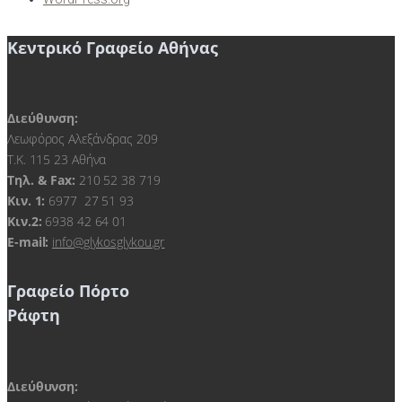
Κεντρικό Γραφείο Αθήνας
Διεύθυνση:
Λεωφόρος Αλεξάνδρας 209
Τ.Κ. 115 23 Αθήνα
Τηλ. & Fax:
210 52 38 719
Kιν. 1:
6977 27 51 93
Κιν.2:
6938 42 64 01
E-mail:
info@glykosglykou.gr
Γραφείο Πόρτο
Ράφτη
Διεύθυνση: