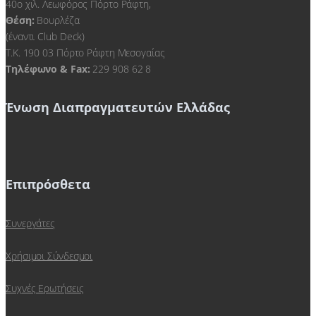
40ο χιλ. Λεωφόρος Πόρτο Ράφτη,
Θέση:
Βουρλέζα
(έναντι Club Deck)
Τ.Κ. 190 03 Πόρτο Ράφτη Μεσογαίας
Τηλέφωνο & Fax:
229 908 62 8
Ένωση Διαπραγματευτών Ελλάδας
Επιπρόσθετα
Συνεργάτες
Χρήσιμοι Σύνδεσμοι
Συχνές Ερωτήσεις