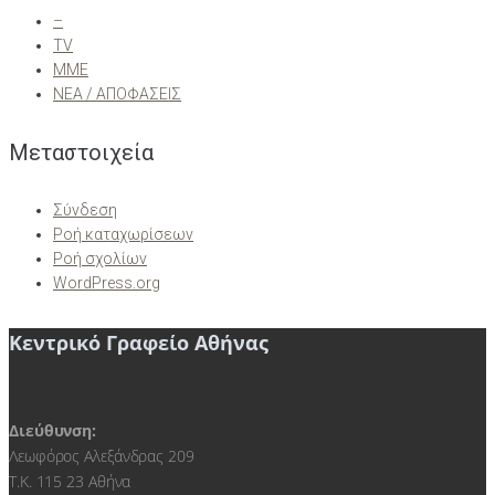
–
TV
ΜΜΕ
ΝΕΑ / ΑΠΟΦΑΣΕΙΣ
Μεταστοιχεία
Σύνδεση
Ροή καταχωρίσεων
Ροή σχολίων
WordPress.org
Κεντρικό Γραφείο Αθήνας
Διεύθυνση:
Λεωφόρος Αλεξάνδρας 209
Τ.Κ. 115 23 Αθήνα