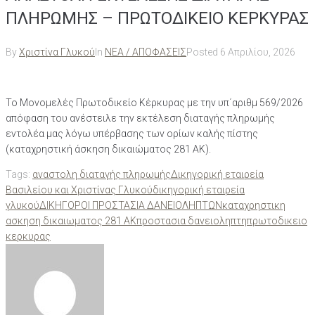
ΠΛΗΡΩΜΗΣ – ΠΡΩΤΟΔΙΚΕΙΟ ΚΕΡΚΥΡΑΣ
By
Χριστίνα Γλυκού
In
ΝΕΑ / ΑΠΟΦΑΣΕΙΣ
Posted
6 Απριλίου, 2026
Το Μονομελές Πρωτοδικείο Κέρκυρας με την υπ΄αριθμ 569/2026
απόφαση του ανέστειλε την εκτέλεση διαταγής πληρωμής
εντολέα μας λόγω υπέρβασης των ορίων καλής πίστης
(καταχρηστική άσκηση δικαιώματος 281 ΑΚ).
Tags:
αναστολη διαταγής πληρωμής
Δικηγορική εταιρεία
Βασιλείου και Χριστίνας Γλυκού
δικηγορική εταιρεία
γλυκού
ΔΙΚΗΓΟΡΟΙ ΠΡΟΣΤΑΣΙΑ ΔΑΝΕΙΟΛΗΠΤΩΝ
καταχρηστικη
ασκηση δικαιωματος 281 ΑΚ
προστασια δανειοληπτη
πρωτοδικειο
κερκυρας