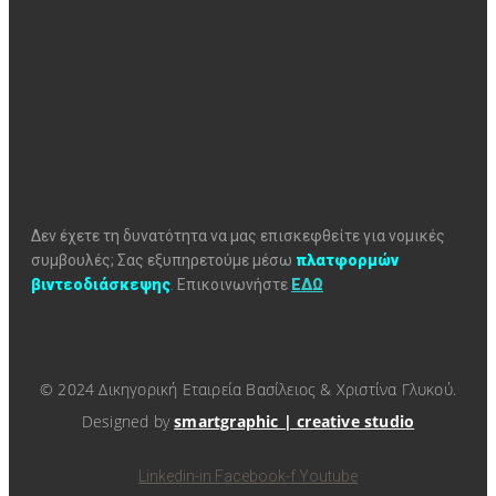
Δεν έχετε τη δυνατότητα να μας επισκεφθείτε για νομικές
συμβουλές; Σας εξυπηρετούμε μέσω
πλατφορμών
βιντεοδιάσκεψης
.
Επικοινωνήστε
ΕΔΩ
© 2024 Δικηγορική Εταιρεία Βασίλειος & Χριστίνα Γλυκού.
Designed by
smartgraphic | creative studio
Linkedin-in
Facebook-f
Youtube