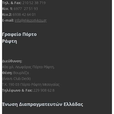
Τηλ. & Fax:
210 52 38 719
Kιν. 1:
6977 27 51 93
Κιν.2:
6938 42 64 01
E-mail:
info@glykosglykou.gr
Γραφείο Πόρτο
Ράφτη
Διεύθυνση:
40ο χιλ. Λεωφόρος Πόρτο Ράφτη,
Θέση:
Βουρλέζα
(έναντι Club Deck)
Τ.Κ. 190 03 Πόρτο Ράφτη Μεσογαίας
Τηλέφωνο & Fax:
229 908 62 8
Ένωση Διαπραγματευτών Ελλάδας