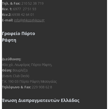
Τηλ. & Fax:
210 52 38 719
Kιν. 1:
6977 27 51 93
Κιν.2:
6938 42 64 01
E-mail:
info@glykosglykou.gr
Γραφείο Πόρτο
Ράφτη
Διεύθυνση:
40ο χιλ. Λεωφόρος Πόρτο Ράφτη,
Θέση:
Βουρλέζα
(έναντι Club Deck)
Τ.Κ. 190 03 Πόρτο Ράφτη Μεσογαίας
Τηλέφωνο & Fax:
229 908 62 8
Ένωση Διαπραγματευτών Ελλάδας