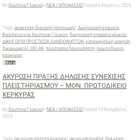
By
Χριστίνα Γλυκού
In
ΝΕΑ / ΑΠΟΦΑΣΕΙΣ
Posted
6 Απριλίου, 2026
Tags:
αναστολη διαταγής πληρωμής
,
Δικηγορική εταιρεία
Βασιλείου και Χριστίνας Γλυκού
,
δικηγορική εταιρεία γλυκού
,
ΔΙΚΗΓΟΡΟΙ ΠΡΟΣΤΑΣΙΑ ΔΑΝΕΙΟΛΗΠΤΩΝ
,
καταχρηστικη ασκηση
δικαιωματος 281 ΑΚ
,
προστασια δανειοληπτη
,
πρωτοδικειο
κερκυρας
0
More
ΑΚΥΡΩΣΗ ΠΡΑΞΗΣ ΔΗΛΩΣΗΣ ΣΥΝΕΧΙΣΗΣ
ΠΛΕΙΣΤΗΡΙΑΣΜΟΥ – ΜΟΝ. ΠΡΩΤΟΔΙΚΕΙΟ
ΚΕΡΚΥΡΑΣ
By
Χριστίνα Γλυκού
In
ΝΕΑ / ΑΠΟΦΑΣΕΙΣ
Posted
19 Νοεμβρίου,
2024
Tags:
ακυρωση πλειστηριασμου
,
ακυρωση πραξης δηλωσης