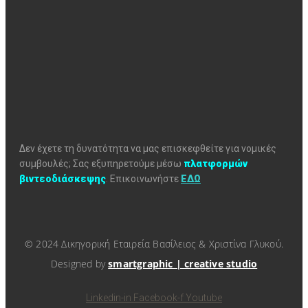
Δεν έχετε τη δυνατότητα να μας επισκεφθείτε για νομικές
συμβουλές; Σας εξυπηρετούμε μέσω
πλατφορμών
βιντεοδιάσκεψης
.
Επικοινωνήστε
ΕΔΩ
© 2024 Δικηγορική Εταιρεία Βασίλειος & Χριστίνα Γλυκού.
Designed by
smartgraphic | creative studio
Linkedin-in
Facebook-f
Youtube