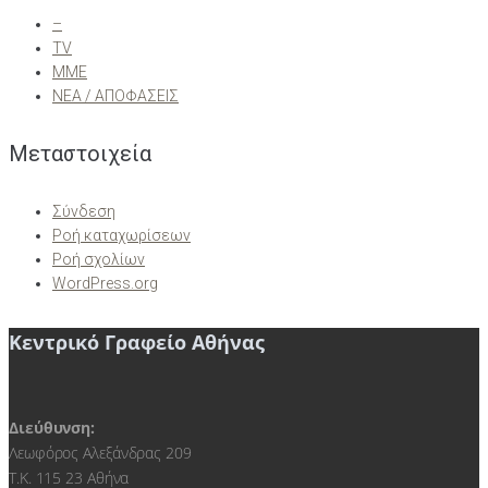
–
TV
ΜΜΕ
ΝΕΑ / ΑΠΟΦΑΣΕΙΣ
Μεταστοιχεία
Σύνδεση
Ροή καταχωρίσεων
Ροή σχολίων
WordPress.org
Κεντρικό Γραφείο Αθήνας
Διεύθυνση:
Λεωφόρος Αλεξάνδρας 209
Τ.Κ. 115 23 Αθήνα