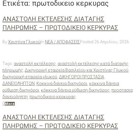
Ετικέτα:
πρωτοδικειο κερκυρας
ΑΝΑΣΤΟΛΗ ΕΚΤΕΛΕΣΗΣ ΔΙΑΤΑΓΗΣ
ΠΛΗΡΩΜΗΣ – ΠΡΩΤΟΔΙΚΕΙΟ ΚΕΡΚΥΡΑΣ
By
Χριστίνα Γλυκού
In
ΝΕΑ / ΑΠΟΦΑΣΕΙΣ
Posted
26 Απριλίου, 2026
Tags:
αναστολή εκτέλεσης
,
αναστολή εκτέλεσης κατά διαταγής
πληρωμής
,
Δικηγορική εταιρεία Βασιλείου και Χριστίνας Γλυκού
,
δικηγορική εταιρεία γλυκού
,
ΔΙΚΗΓΟΡΟΙ ΠΡΟΣΤΑΣΙΑ
ΔΑΝΕΙΟΛΗΠΤΩΝ
,
Κοκκινα δανεια δικηγόροι
,
κόκκινα δάνεια
ρύθμιση δικηγόροι
,
κόκκινα δάνεια ρύθμιση δικηγόρος
,
προστασια
δανειοληπτη
,
πρωτοδικειο κερκυρας
0
More
ΑΝΑΣΤΟΛΗ ΕΚΤΕΛΕΣΗΣ ΔΙΑΤΑΓΗΣ
ΠΛΗΡΩΜΗΣ – ΠΡΩΤΟΔΙΚΕΙΟ ΚΕΡΚΥΡΑΣ