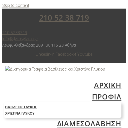
Skip to content
210 52 38 719
210 5238719
info@glykosglykou.gr
Λεωφ. Αλεξάνδρας 209 Τ.Κ. 115 23 Αθήνα
Linkedin-in
Facebook-f
Youtube
ΑΡΧΙΚΗ
ΠΡΟΦΙΛ
ΒΑΣΊΛΕΙΟΣ ΓΛΥΚΌΣ
ΧΡΙΣΤΊΝΑ ΓΛΥΚΟΎ
ΔΙΑΜΕΣΟΛΑΒΗΣΗ