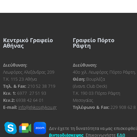
Κεντρικό Γραφείο
Γραφείο Πόρτο
Αθήνας
Ράφτη
Διεύθυνση:
Διεύθυνση:
Λεωφόρος Αλεξάνδρας 209
40ο χιλ. Λεωφόρος Πόρτο Ράφτη,
Τ.Κ. 115 23 Αθήνα
Θέση:
Βουρλέζα
Τηλ. & Fax:
210 52 38 719
(έναντι Club Deck)
Kιν. 1:
6977 27 51 93
Τ.Κ. 190 03 Πόρτο Ράφτη
Κιν.2:
6938 42 64 01
Μεσογαίας
E-mail:
info@glykosglykou.gr
Τηλέφωνο & Fax:
229 908 62 8
Δεν έχετε τη δυνατότητα να μας επισκεφθε
βιντεοδιάσκεψης
.
Επικοινωνήστε
ΕΔΩ