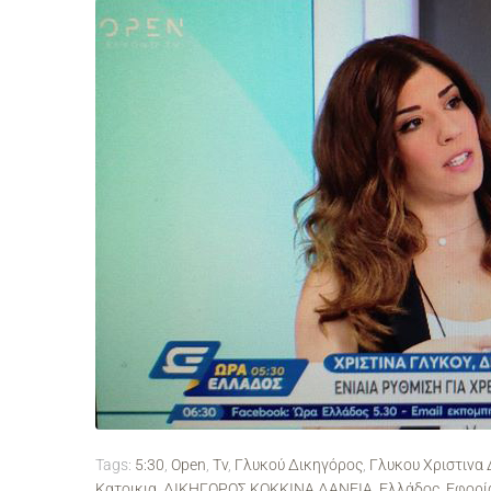
Tags:
5:30
,
Open
,
Tv
,
Γλυκού Δικηγόρος
,
Γλυκου Χριστινα
Κατοικια
,
ΔΙΚΗΓΟΡΟΣ ΚΟΚΚΙΝΑ ΔΑΝΕΙΑ
,
Ελλάδος
,
Εφορί