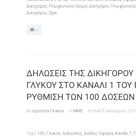
Δικηγορος
,
Πτωχευτικος Νομος Δικηγόροι
,
Πτωχευτικός
Δικηγόρος
,
Ώρα
0
ΔΗΛΩΣΕΙΣ ΤΗΣ ΔΙΚΗΓΟΡΟΥ 
ΓΛΥΚΟΥ ΣΤΟ ΚΑΝΑΛΙ 1 ΤΟΥ Π
ΡΥΘΜΙΣΗ ΤΩΝ 100 ΔΟΣΕΩΝ
By
Χριστίνα Γλυκού
In
ΜΜΕ
Posted
3 Ιανουαρίου, 201
Tags:
100
,
Γλυκού
,
Δηλώσεις
,
Δόσεις
,
Εφορία
,
Κανάλι 1
,
Π