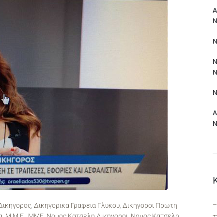
Α
Ν
Ν
Ν
Ν
Ν
Α
Ν
–
 Δικηγορος
,
Δικηγορικα Γραφεια Γλυκου
,
Δικηγοροι Πρωτη
α
,
Μ.Μ.Ε.
,
ΜΜΕ
,
Νομος Κατσελη Δικηγοροι
,
Νομος Κατσελη