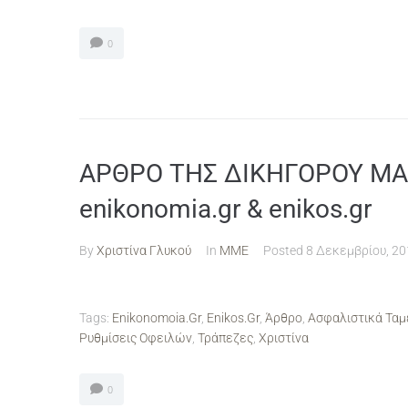
0
ΑΡΘΡΟ ΤΗΣ ΔΙΚΗΓΟΡΟΥ ΜΑΣ
enikonomia.gr & enikos.gr
By
Χριστίνα Γλυκού
In
ΜΜΕ
Posted
8 Δεκεμβρίου, 20
Tags:
Enikonomoia.gr
,
Enikos.gr
,
Άρθρο
,
Ασφαλιστικά Ταμ
Ρυθμίσεις Οφειλών
,
Τράπεζες
,
Χριστίνα
0