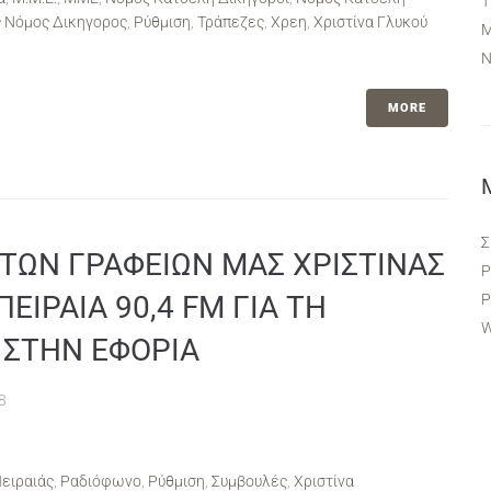
T
 Νόμος Δικηγορος
,
Ρύθμιση
,
Τράπεζες
,
Χρεη
,
Χριστίνα Γλυκού
Ν
MORE
Σ
ΤΩΝ ΓΡΑΦΕΙΩΝ ΜΑΣ ΧΡΙΣΤΙΝΑΣ
Ρ
ΕΙΡΑΙΑ 90,4 FM ΓΙΑ ΤΗ
Ρ
W
 ΣΤΗΝ ΕΦΟΡΙΑ
8
ειραιάς
,
Ραδιόφωνο
,
Ρύθμιση
,
Συμβουλές
,
Χριστίνα