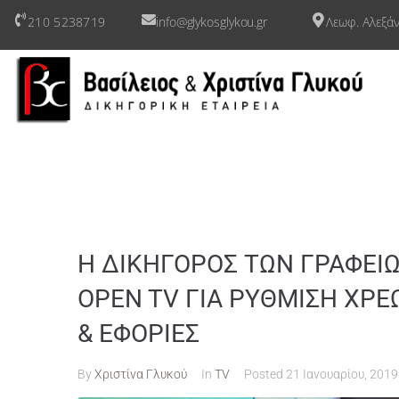
210 5238719
info@glykosglykou.gr
Λεωφ. Αλεξάν
Η ΔΙΚΗΓΟΡΟΣ ΤΩΝ ΓΡΑΦΕΙΩ
OPEN TV ΓΙΑ ΡΥΘΜΙΣΗ ΧΡΕ
& ΕΦΟΡΙΕΣ
By
Χριστίνα Γλυκού
In
TV
Posted
21 Ιανουαρίου, 2019