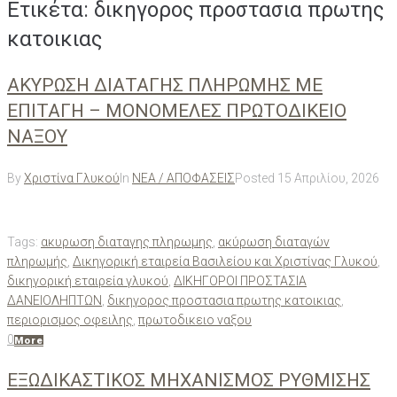
Ετικέτα:
δικηγορος προστασια πρωτης
κατοικιας
ΑΚΥΡΩΣΗ ΔΙΑΤΑΓΗΣ ΠΛΗΡΩΜΗΣ ΜΕ
ΕΠΙΤΑΓΗ – ΜΟΝΟΜΕΛΕΣ ΠΡΩΤΟΔΙΚΕΙΟ
ΝΑΞΟΥ
By
Χριστίνα Γλυκού
In
ΝΕΑ / ΑΠΟΦΑΣΕΙΣ
Posted
15 Απριλίου, 2026
Tags:
ακυρωση διαταγης πληρωμης
,
ακύρωση διαταγών
πληρωμής
,
Δικηγορική εταιρεία Βασιλείου και Χριστίνας Γλυκού
,
δικηγορική εταιρεία γλυκού
,
ΔΙΚΗΓΟΡΟΙ ΠΡΟΣΤΑΣΙΑ
ΔΑΝΕΙΟΛΗΠΤΩΝ
,
δικηγορος προστασια πρωτης κατοικιας
,
περιορισμος οφειλης
,
πρωτοδικειο ναξου
0
More
ΕΞΩΔΙΚΑΣΤΙΚΟΣ ΜΗΧΑΝΙΣΜΟΣ ΡΥΘΜΙΣΗΣ