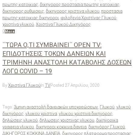
πρωτης κατοικιας
,
δικηγορος προστασια πρωτης κατοικιας
,
δικηγορος ρυθμισεις
,
δικηγορος χριστινα γλυκου
,
προστασια
πρωτης κατοικιας δικηγοροι
,
φιλοξενία Χριστίνας Γλυκού
,
χριστίνα γλυκού
,
Χριστίνα Γλυκού Δικηγόρος
0
More
΄΄ΤΩΡΑ Ο,ΤΙ ΣΥΜΒΑΙΝΕΙ΄΄ OPEN TV:
ΕΠΙΔΟΤΗΣΕΙΣ ΤΟΚΩΝ ΔΑΝΕΙΩΝ ΚΑΙ
ΤΡΙΜΗΝΗ ΑΝΑΣΤΟΛΗ ΚΑΤΑΒΟΛΗΣ ΔΟΣΕΩΝ
ΛΟΓΩ COVID – 19
By
Χριστίνα Γλυκού
In
TV
Posted
27 Απριλίου, 2020
Tags:
3μηνη αναστολή δανειακών υποχρεώσεων
,
Γλυκού
,
γλυκού
δικηγόρος
,
γλυκου χριστινα
,
γλυκου χριστινα δικηγορος
,
δηλώσεις γλυκού
,
δηλωσεις χριστινας γλυκου
,
δικηγορικα
γραφεια γλυκου
,
δικηγοροι κοκκινα δανεια
,
δικηγόρος Γλυκού
,
ΔΙΚΗΓΟΡΟΣ ΚΟΚΚΙΝΑ ΔΑΝΕΙΑ
,
δικηγορος πλατφορμα προστασιας