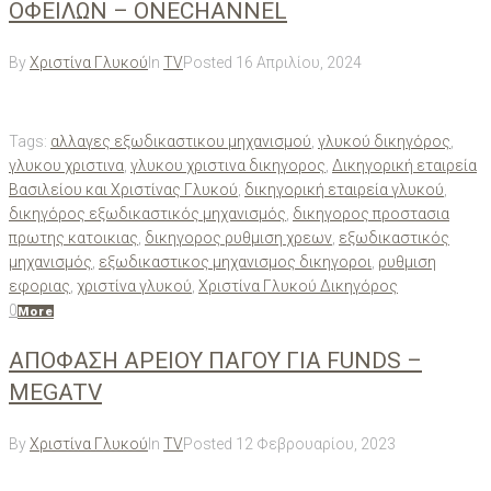
ΟΦΕΙΛΩΝ – ONECHANNEL
By
Χριστίνα Γλυκού
In
TV
Posted
16 Απριλίου, 2024
Tags:
αλλαγες εξωδικαστικου μηχανισμού
,
γλυκού δικηγόρος
,
γλυκου χριστινα
,
γλυκου χριστινα δικηγορος
,
Δικηγορική εταιρεία
Βασιλείου και Χριστίνας Γλυκού
,
δικηγορική εταιρεία γλυκού
,
δικηγόρος εξωδικαστικός μηχανισμός
,
δικηγορος προστασια
πρωτης κατοικιας
,
δικηγορος ρυθμιση χρεων
,
εξωδικαστικός
μηχανισμός
,
εξωδικαστικος μηχανισμος δικηγοροι
,
ρυθμιση
εφοριας
,
χριστίνα γλυκού
,
Χριστίνα Γλυκού Δικηγόρος
0
More
ΑΠΟΦΑΣΗ ΑΡΕΙΟΥ ΠΑΓΟΥ ΓΙΑ FUNDS –
ΜΕGATV
By
Χριστίνα Γλυκού
In
TV
Posted
12 Φεβρουαρίου, 2023