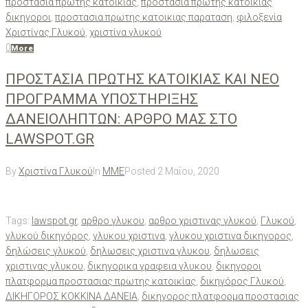
προστασία πρώτης κατοικίας
,
προστασια πρωτης κατοικιας
δικηγοροι
,
προστασια πρωτης κατοικιας παραταση
,
φιλοξενία
Χριστίνας Γλυκού
,
χριστίνα γλυκού
0
More
ΠΡΟΣΤΑΣΙΑ ΠΡΩΤΗΣ ΚΑΤΟΙΚΙΑΣ ΚΑΙ ΝΕΟ
ΠΡΟΓΡΑΜΜΑ ΥΠΟΣΤΗΡΙΞΗΣ
ΔΑΝΕΙΟΛΗΠΤΩΝ: ΑΡΘΡΟ ΜΑΣ ΣΤΟ
LAWSPOT.GR
By
Χριστίνα Γλυκού
In
ΜΜΕ
Posted
2 Μαΐου, 2020
Tags:
lawspot.gr
,
αρθρο γλυκου
,
αρθρο χριστινας γλυκού
,
Γλυκού
,
γλυκού δικηγόρος
,
γλυκου χριστινα
,
γλυκου χριστινα δικηγορος
,
δηλώσεις γλυκού
,
δηλωσεις χριστινα γλυκου
,
δηλωσεις
χριστινας γλυκου
,
δικηγορικα γραφεια γλυκου
,
δικηγοροι
πλατφορμα προστασιας πρωτης κατοικίας
,
δικηγόρος Γλυκού
,
ΔΙΚΗΓΟΡΟΣ ΚΟΚΚΙΝΑ ΔΑΝΕΙΑ
,
δικηγορος πλατφορμα προστασιας