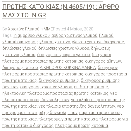
ΠΡΩΤΗΣ ΚΑΤΟΙΚΙΑΣ (Ν.4605/19) : AΡΘΡΟ
ΜΑΣ ΣΤΟ IN.GR
By
Χριστίνα Γλυκού
In
ΜΜΕ
Posted
4 Μαΐου, 2020
Tags:
in.gr
,
αρθρο γλυκου
,
αρθρο χριστινας γλυκού
,
Γλυκού
,
γλυκού δικηγόρος
,
γλυκου χριστινα
,
γλυκου χριστινα δικηγορος
,
δηλώσεις γλυκού
,
δηλωσεις χριστινα γλυκου
,
δηλωσεις
χριστινας γλυκου
,
δικηγορικα γραφεια γλυκου
,
δικηγοροι
πλατφορμα προστασιας πρωτης κατοικίας
,
δικηγορος αθηνων
,
δικηγόρος Γλυκού
,
ΔΙΚΗΓΟΡΟΣ ΚΟΚΚΙΝΑ ΔΑΝΕΙΑ
,
δικηγορος
πλατφορμα προστασιας πρωτης κατοικιας
,
δικηγορος προστασια
πρωτης κατοικιας
,
δικηγορος ρυθμισεις
,
δικηγορος ρυθμισης
δανειων
,
δικηγορος χριστινα γλυκου
,
επιδοτηση δοσης
,
ηλεκτρονικη πλατφορμα προστασιας πρωτης κατοικιας
,
νεο
πλαισιο προστασιας δανειοληπτων
,
νεο πλαίσιο προστασίας της
πρώτης κατοικίας
,
νεο πλαισιο υποστηριξης δανειοληπτων
,
νεο
προγραμμα υποστηριξης δανειοληπτων
,
παραταση προστασιας
πρωτης κατοικιας
,
πλατφορμα για πρωτη κατοικια
,
πλατφορμα για
πρωτη κατοικια δικηγορος
,
πλατφορμα πρωτη κατοικια
,