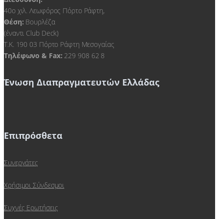
40ο χιλ. Λεωφόρος Πόρτο Ράφτη,
Θέση:
Βουρλέζα
(έναντι Club Deck)
Τ.Κ. 190 03 Πόρτο Ράφτη Μεσογαίας
Τηλέφωνο & Fax:
229 908 62 8
Ένωση Διαπραγματευτών Ελλάδας
Επιπρόσθετα
Συνεργάτες
Χρήσιμοι Σύνδεσμοι
Συχνές Ερωτήσεις