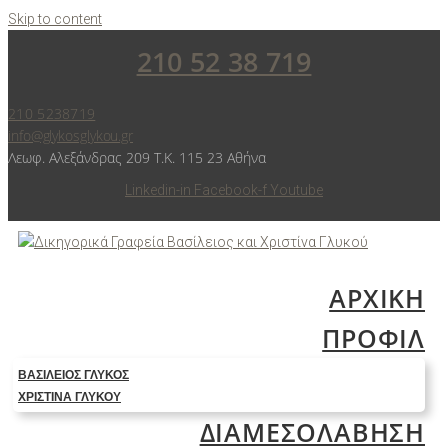
Skip to content
210 52 38 719
210 5238719
info@glykosglykou.gr
Λεωφ. Αλεξάνδρας 209 Τ.Κ. 115 23 Αθήνα
Linkedin-in
Facebook-f
Youtube
ΑΡΧΙΚΗ
ΠΡΟΦΙΛ
ΒΑΣΊΛΕΙΟΣ ΓΛΥΚΌΣ
ΧΡΙΣΤΊΝΑ ΓΛΥΚΟΎ
ΔΙΑΜΕΣΟΛΑΒΗΣΗ