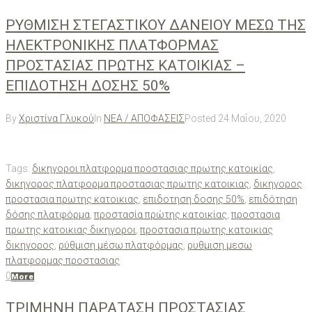
ΡΥΘΜΙΣΗ ΣΤΕΓΑΣΤΙΚΟΥ ΔΑΝΕΙΟΥ ΜΕΣΩ ΤΗΣ
ΗΛΕΚΤΡΟΝΙΚΗΣ ΠΛΑΤΦΟΡΜΑΣ
ΠΡΟΣΤΑΣΙΑΣ ΠΡΩΤΗΣ ΚΑΤΟΙΚΙΑΣ –
ΕΠΙΔΟΤΗΣΗ ΔΟΣΗΣ 50%
By
Χριστίνα Γλυκού
In
ΝΕΑ / ΑΠΟΦΑΣΕΙΣ
Posted
24 Μαΐου, 2020
Tags:
δικηγοροι πλατφορμα προστασιας πρωτης κατοικίας
,
δικηγορος πλατφορμα προστασιας πρωτης κατοικιας
,
δικηγορος
προστασια πρωτης κατοικιας
,
επιδοτηση δοσης 50%
,
επιδότηση
δόσης πλατφόρμα
,
προστασία πρώτης κατοικίας
,
προστασια
πρωτης κατοικιας δικηγοροι
,
προστασια πρωτης κατοικιας
δικηγορος
,
ρύθμιση μέσω πλατφόρμας
,
ρυθμιση μεσω
πλατφορμας προστασιας
0
More
ΤΡΙΜΗΝΗ ΠΑΡΑΤΑΣΗ ΠΡΟΣΤΑΣΙΑΣ