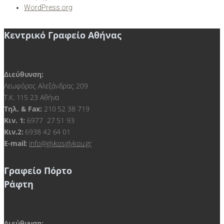
WordPress.org
Κεντρικό Γραφείο Αθήνας
Διεύθυνση:
Λεωφόρος Αλεξάνδρας 209
Τ.Κ. 115 23 Αθήνα
Τηλ. & Fax:
210 52 38 719
Kιν. 1:
6977 27 51 93
Κιν.2:
6938 42 64 01
E-mail:
info@glykosglykou.gr
Γραφείο Πόρτο
Ράφτη
Διεύθυνση: