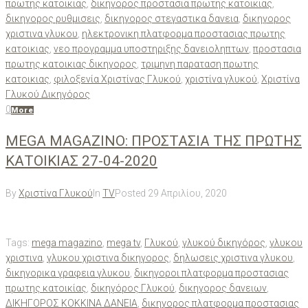
πρωτης κατοικιας
,
δικηγορος προστασια πρωτης κατοικιας
,
δικηγορος ρυθμισεις
,
δικηγορος στεγαστικα δανεια
,
δικηγορος
χριστινα γλυκου
,
ηλεκτρονικη πλατφορμα προστασιας πρωτης
κατοικιας
,
νεο προγραμμα υποστηριξης δανειοληπτων
,
προστασια
πρωτης κατοικιας δικηγορος
,
τριμηνη παραταση πρωτης
κατοικιας
,
φιλοξενία Χριστίνας Γλυκού
,
χριστίνα γλυκού
,
Χριστίνα
Γλυκού Δικηγόρος
0
More
MEGA MAGAZINO: ΠΡΟΣΤΑΣΙΑ ΤΗΣ ΠΡΩΤΗΣ
ΚΑΤΟΙΚΙΑΣ 27-04-2020
By
Χριστίνα Γλυκού
In
TV
Posted
29 Απριλίου, 2020
Tags:
mega magazino
,
mega tv
,
Γλυκού
,
γλυκού δικηγόρος
,
γλυκου
χριστινα
,
γλυκου χριστινα δικηγορος
,
δηλωσεις χριστινα γλυκου
,
δικηγορικα γραφεια γλυκου
,
δικηγοροι πλατφορμα προστασιας
πρωτης κατοικίας
,
δικηγόρος Γλυκού
,
δικηγορος δανειων
,
ΔΙΚΗΓΟΡΟΣ ΚΟΚΚΙΝΑ ΔΑΝΕΙΑ
,
δικηγορος πλατφορμα προστασιας