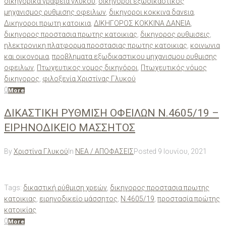
δικηγορικα γραφεια γλυκου
,
δικηγοροι εξωδικαστικος
μηχανισμος ρυθμισης οφειλων
,
δικηγοροι κοκκινα δανεια
,
Δικηγοροι πρωτη κατοικια
,
ΔΙΚΗΓΟΡΟΣ ΚΟΚΚΙΝΑ ΔΑΝΕΙΑ
,
δικηγορος προστασια πρωτης κατοικιας
,
δικηγορος ρυθμισεις
,
ηλεκτρονικη πλατφορμα προστασιας πρωτης κατοικιας
,
κοινωνια
και οικονομια
,
προβληματα εξωδικαστικου μηχανισμου ρυθμισης
οφειλων
,
Πτωχευτικος νομος δικηγόροι
,
Πτωχευτικός νόμος
δικηγορος
,
φιλοξενία Χριστίνας Γλυκού
0
More
ΔΙΚΑΣΤΙΚΗ ΡΥΘΜΙΣΗ ΟΦΕΙΛΩΝ Ν.4605/19 –
ΕΙΡΗΝΟΔΙΚΕΙΟ ΜΑΣΣΗΤΟΣ
By
Χριστίνα Γλυκού
In
ΝΕΑ / ΑΠΟΦΑΣΕΙΣ
Posted
9 Ιουνίου, 2021
Tags:
δικαστική ρύθμιση χρεών
,
δικηγορος προστασια πρωτης
κατοικιας
,
ειρηνοδικείο μάσσητος
,
Ν.4605/19
,
προστασία πρώτης
κατοικίας
0
More