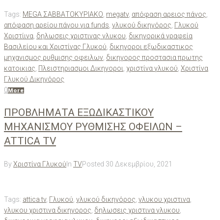
Tags:
MEGA ΣΑΒΒΑΤΟΚΥΡΙΑΚΟ
,
megatv
,
απόφαση αρειος πάγος
,
απόφαση αρείου πάγου για funds
,
γλυκού δικηγόρος
,
Γλυκού
Χριστίινα
,
δηλωσεις χριστινας γλυκου
,
δικηγορικά γραφεία
Βασιλείου και Χριστίνας Γλυκού
,
δικηγοροι εξωδικαστικος
μηχανισμος ρυθμισης οφειλων
,
δικηγορος προστασια πρωτης
κατοικιας
,
Πλειστηριασμοι Δικηγοροι
,
χριστίνα γλυκού
,
Χριστίνα
Γλυκού Δικηγόρος
0
More
ΠΡΟΒΛΗΜΑΤΑ ΕΞΩΔΙΚΑΣΤΙΚΟΥ
ΜΗΧΑΝΙΣΜΟΥ ΡΥΘΜΙΣΗΣ ΟΦΕΙΛΩΝ –
ATTICA TV
By
Χριστίνα Γλυκού
In
TV
Posted
30 Δεκεμβρίου, 2021
Tags:
attica tv
,
Γλυκού
,
γλυκού δικηγόρος
,
γλυκου χριστινα
,
γλυκου χριστινα δικηγορος
,
δηλωσεις χριστινα γλυκου
,