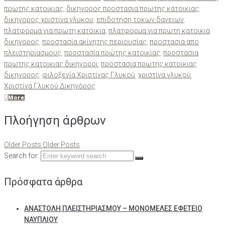
πρωτης κατοικιας
,
δικηγορος προστασια πρωτης κατοικιας
,
δικηγορος χριστινα γλυκου
,
επιδοτηση τοκων δανειων
,
πλατφορμα για πρωτη κατοικια
,
πλατφορμα για πρωτη κατοικια
δικηγορος
,
προστασία ακίνητης περιουσίας
,
προστασια απο
πλειστηριασμους
,
προστασία πρώτης κατοικίας
,
προστασια
πρωτης κατοικιας δικηγοροι
,
προστασια πρωτης κατοικιας
δικηγορος
,
φιλοξενία Χριστίνας Γλυκού
,
χριστίνα γλυκού
,
Χριστίνα Γλυκού Δικηγόρος
0
More
Πλοήγηση άρθρων
Older Posts
Older Posts
Search for:
Πρόσφατα άρθρα
ΑΝΑΣΤΟΛΗ ΠΛΕΙΣΤΗΡΙΑΣΜΟΥ – ΜΟΝΟΜΕΛΕΣ ΕΦΕΤΕΙΟ
ΝΑΥΠΛΙΟΥ